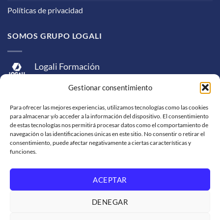
Políticas de privacidad
SOMOS GRUPO LOGALI
Logali Formación
Logali Consultoría
Gestionar consentimiento
Logali Ingeniería
Para ofrecer las mejores experiencias, utilizamos tecnologías como las cookies
para almacenar y/o acceder a la información del dispositivo. El consentimiento
de estas tecnologías nos permitirá procesar datos como el comportamiento de
navegación o las identificaciones únicas en este sitio. No consentir o retirar el
consentimiento, puede afectar negativamente a ciertas características y
funciones.
ACEPTAR
Visa
MasterCard
American
PayPal
Bank
Sepa
Skrill
Express
Transfer
DENEGAR
Western
Union