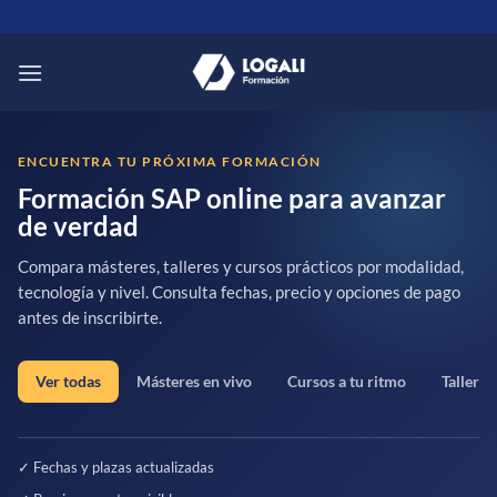
Saltar
al
contenido
ENCUENTRA TU PRÓXIMA FORMACIÓN
Formación SAP online para avanzar
de verdad
Compara másteres, talleres y cursos prácticos por modalidad,
tecnología y nivel. Consulta fechas, precio y opciones de pago
antes de inscribirte.
Ver todas
Másteres en vivo
Cursos a tu ritmo
Talleres
✓ Fechas y plazas actualizadas