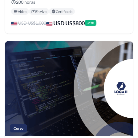
200 horas
Video
En vivo
Certificado
USD US$800
USD US$1.000
-20%
Curso