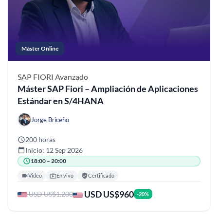
Máster Online
SAP FIORI
Avanzado
Máster SAP Fiori – Ampliación de Aplicaciones
Estándar en S/4HANA
Jorge Briceño
200 horas
Inicio: 12 Sep 2026
18:00 – 20:00
Video
En vivo
Certificado
USD US$960
USD US$1.200
-20%