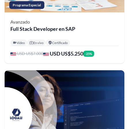
Programa Especial
Avanzado
Full Stack Developer en SAP
Video
En vivo
Certificado
USD US$5.250
USD US$7.000
-25%