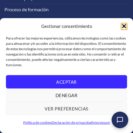
Proceso de formación
Experiencias Logali
Gestionar consentimiento
SOPORTE
Para ofrecer las mejores experiencias, utilizamos tecnologías como las cookies
para almacenar y/o acceder a la información del dispositivo. El consentimiento
de estas tecnologías nos permitirá procesar datos como el comportamiento de
navegación o las identificaciones únicas en este sitio. No consentir o retirar el
Soporte de venta
consentimiento, puede afectar negativamente a ciertas características y
funciones.
Solicitud de facturación
Trabaja con nosotros
ACEPTAR
Condiciones de servicio
DENEGAR
Políticas de privacidad
VER PREFERENCIAS
SOMOS GRUPO LOGALI
Política de cookies
Declaración de privacidad
Impressum