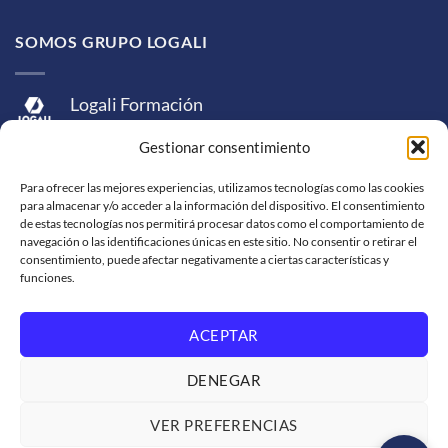
SOMOS GRUPO LOGALI
Logali Formación
Logali Consultoría
Gestionar consentimiento
Logali Ingeniería
Para ofrecer las mejores experiencias, utilizamos tecnologías como las cookies
para almacenar y/o acceder a la información del dispositivo. El consentimiento
de estas tecnologías nos permitirá procesar datos como el comportamiento de
navegación o las identificaciones únicas en este sitio. No consentir o retirar el
consentimiento, puede afectar negativamente a ciertas características y
funciones.
ACEPTAR
Visa
MasterCard
American
PayPal
Bank
Sepa
Skrill
Express
Transfer
DENEGAR
Western
Union
SOPORTE DE VENTA
SOLICITUD DE FACTURACIÓN
VER PREFERENCIAS
TRABAJA CON NOSOTROS
CONDICIONES DE SERVICIO