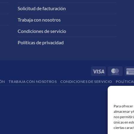
Solicitud de facturación
Trabaja con nosotros
Condiciones de servicio
Políticas de privacidad
Visa
Maste
IÓN
TRABAJA CON NOSOTROS
CONDICIONES DE SERVICIO
POLÍTICA
Para ofrecer 
almacenar y/o
nos permitir
únicas en est
ciertas carac