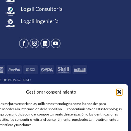
Logali Consultoría
Logali Ingeniería
rCard
American
PayPal
Bank
Sepa
Skrill
Western
Express
Transfer
Union
S DE PRIVACIDAD
Gestionar consentimiento
las mejores experiencias, utilizamos tecnologías como las cookies para
 acceder a la información del dispositivo. El consentimiento de estas tecnologías
á procesar datos como el comportamiento de navegación o las identificaciones
e sitio. No consentir o retirar el consentimiento, puede afectar negativamente a
terísticas y funciones.