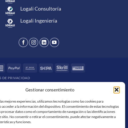
Logali Consultoría
Logali Ingeniería
rCard
American
PayPal
Bank
Sepa
Skrill
Western
Express
Transfer
Union
S DE PRIVACIDAD
Gestionar consentimiento
las mejores experiencias, utilizamos tecnologías como las cookies para
 acceder a la información del dispositivo. El consentimiento de estas tecnologías
á procesar datos como el comportamiento de navegación o las identificaciones
e sitio. No consentir o retirar el consentimiento, puede afectar negativamente a
terísticas y funciones.