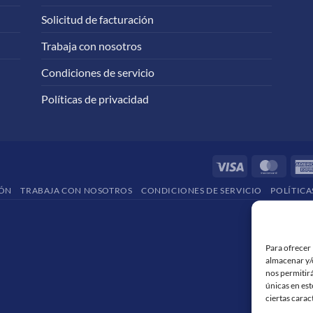
Solicitud de facturación
Trabaja con nosotros
Condiciones de servicio
Políticas de privacidad
Visa
Maste
IÓN
TRABAJA CON NOSOTROS
CONDICIONES DE SERVICIO
POLÍTICA
Para ofrecer 
almacenar y/o
nos permitir
únicas en est
ciertas carac