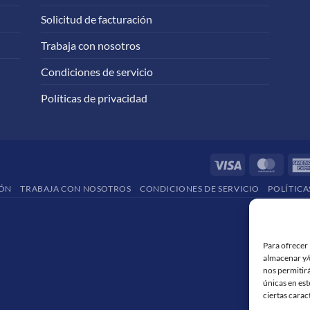
Solicitud de facturación
Trabaja con nosotros
Condiciones de servicio
Políticas de privacidad
Visa
Maste
IÓN
TRABAJA CON NOSOTROS
CONDICIONES DE SERVICIO
POLÍTICA
Para ofrecer 
almacenar y/o
nos permitir
únicas en est
ciertas carac