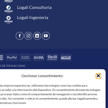
Logali Consultoría
Logali Ingeniería
rCard
American
PayPal
Bank
Sepa
Skrill
Western
Express
Transfer
Union
S DE PRIVACIDAD
Gestionar consentimiento
las mejores experiencias, utilizamos tecnologías como las cookies para
 acceder a la información del dispositivo. El consentimiento de estas tecnologías
á procesar datos como el comportamiento de navegación o las identificaciones
e sitio. No consentir o retirar el consentimiento, puede afectar negativamente a
terísticas y funciones.