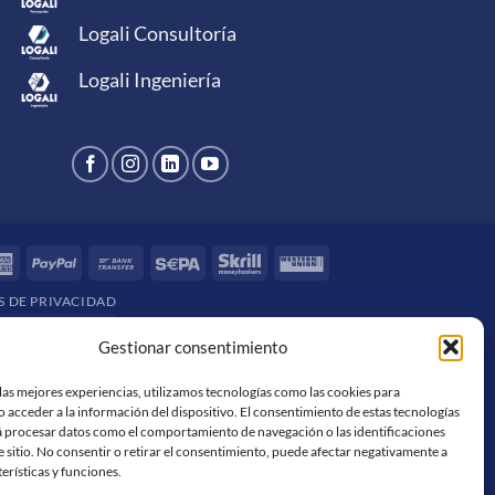
Logali Consultoría
Logali Ingeniería
rCard
American
PayPal
Bank
Sepa
Skrill
Western
Express
Transfer
Union
S DE PRIVACIDAD
Gestionar consentimiento
las mejores experiencias, utilizamos tecnologías como las cookies para
 acceder a la información del dispositivo. El consentimiento de estas tecnologías
á procesar datos como el comportamiento de navegación o las identificaciones
e sitio. No consentir o retirar el consentimiento, puede afectar negativamente a
terísticas y funciones.