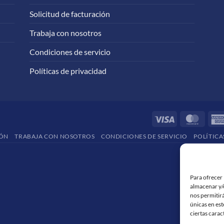
Solicitud de facturación
Trabaja con nosotros
Condiciones de servicio
Políticas de privacidad
Visa
Maste
IÓN
TRABAJA CON NOSOTROS
CONDICIONES DE SERVICIO
POLÍTICA
Para ofrecer 
almacenar y/o
nos permitir
únicas en est
ciertas carac