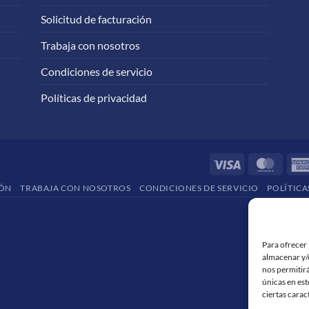
Solicitud de facturación
Trabaja con nosotros
Condiciones de servicio
Políticas de privacidad
Visa
Maste
IÓN
TRABAJA CON NOSOTROS
CONDICIONES DE SERVICIO
POLÍTICA
Para ofrecer 
almacenar y/o
nos permitir
únicas en est
ciertas carac