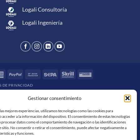
Logali Consultoría
Logali Ingeniería
rCard
American
PayPal
Bank
Sepa
Skrill
Western
Express
Transfer
Union
S DE PRIVACIDAD
Gestionar consentimiento
las mejores experiencias, utilizamos tecnologías como las cookies para
 acceder a la información del dispositivo. El consentimiento de estas tecnologías
á procesar datos como el comportamiento de navegación o las identificaciones
e sitio. No consentir o retirar el consentimiento, puede afectar negativamente a
terísticas y funciones.