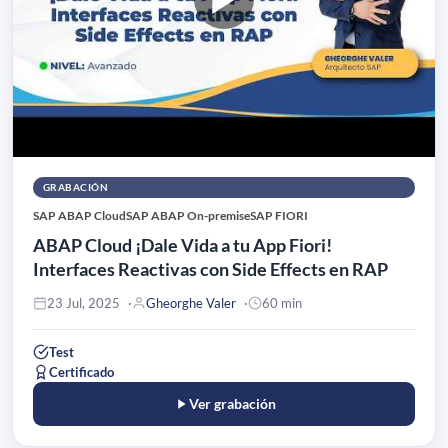
GRABACIÓN
SAP ABAP Cloud
SAP ABAP On-premise
SAP FIORI
ABAP Cloud ¡Dale Vida a tu App Fiori!
Interfaces Reactivas con Side Effects en RAP
23 Jul, 2025
Gheorghe Valer
60 min
Test
Certificado
Ver grabación