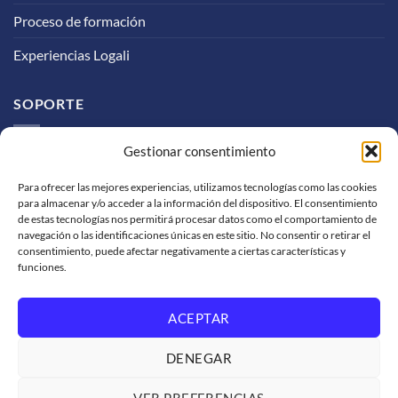
Proceso de formación
Experiencias Logali
SOPORTE
Gestionar consentimiento
Soporte de venta
Para ofrecer las mejores experiencias, utilizamos tecnologías como las cookies
Solicitud de facturación
para almacenar y/o acceder a la información del dispositivo. El consentimiento
de estas tecnologías nos permitirá procesar datos como el comportamiento de
Trabaja con nosotros
navegación o las identificaciones únicas en este sitio. No consentir o retirar el
consentimiento, puede afectar negativamente a ciertas características y
Condiciones de servicio
funciones.
Políticas de privacidad
ACEPTAR
SOMOS GRUPO LOGALI
DENEGAR
Logali Formación
VER PREFERENCIAS