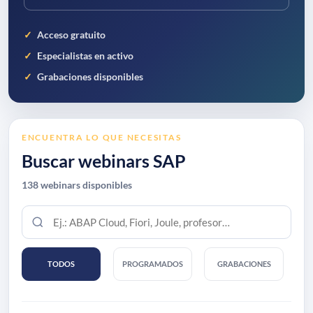
Acceso gratuito
Especialistas en activo
Grabaciones disponibles
ENCUENTRA LO QUE NECESITAS
Buscar webinars SAP
138 webinars disponibles
Buscar
por
tema,
tecnología
TODOS
PROGRAMADOS
GRABACIONES
o
especialista