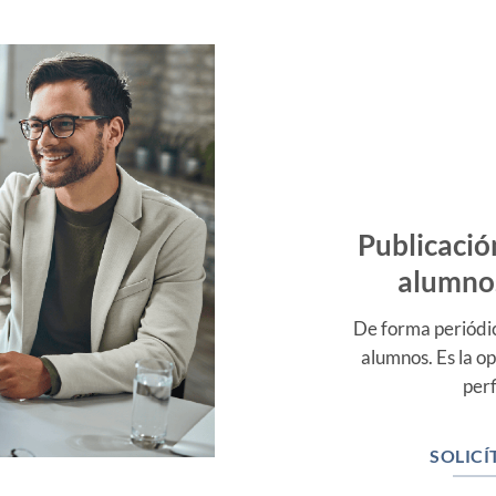
Publicació
alumnos
De forma periódic
alumnos. Es la 
perf
SOLICÍ