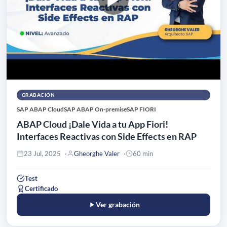
GRABACIÓN
SAP ABAP Cloud
SAP ABAP On-premise
SAP FIORI
ABAP Cloud ¡Dale Vida a tu App Fiori!
Interfaces Reactivas con Side Effects en RAP
23 Jul, 2025
Gheorghe Valer
60 min
Test
Certificado
Ver grabación