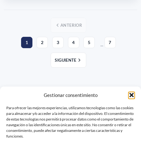
ANTERIOR
1
2
3
4
5
7
...
SIGUIENTE
Gestionar consentimiento
SOBRE LOGALI
Para ofrecer las mejores experiencias, utilizamos tecnologías como las cookies
para almacenar y/o acceder a la información del dispositivo. El consentimiento
de estas tecnologías nos permitirá procesar datos como el comportamiento de
FAQ
navegación o las identificaciones únicas en este sitio. No consentir o retirar el
consentimiento, puede afectar negativamente a ciertas características y
Obtén tu propuesta
funciones.