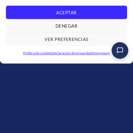
Proceso de formación
ACEPTAR
Experiencias Logali
DENEGAR
SOPORTE
VER PREFERENCIAS
Soporte de venta
Política de cookies
Declaración de privacidad
Impressum
Solicitud de facturación
Trabaja con nosotros
Condiciones de servicio
Políticas de privacidad
SOMOS GRUPO LOGALI
Logali Formación