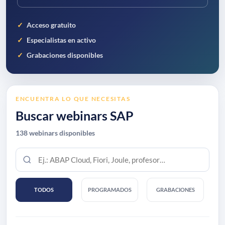
Acceso gratuito
Especialistas en activo
Grabaciones disponibles
ENCUENTRA LO QUE NECESITAS
Buscar webinars SAP
138 webinars disponibles
Buscar
por
tema,
tecnología
TODOS
PROGRAMADOS
GRABACIONES
o
especialista