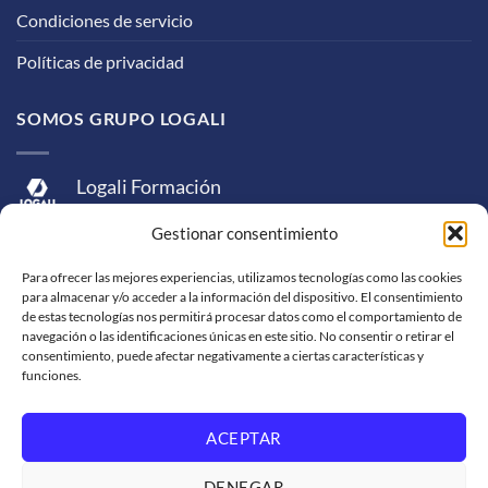
Condiciones de servicio
Políticas de privacidad
SOMOS GRUPO LOGALI
Logali Formación
Logali Consultoría
Gestionar consentimiento
Logali Ingeniería
Para ofrecer las mejores experiencias, utilizamos tecnologías como las cookies
para almacenar y/o acceder a la información del dispositivo. El consentimiento
de estas tecnologías nos permitirá procesar datos como el comportamiento de
navegación o las identificaciones únicas en este sitio. No consentir o retirar el
consentimiento, puede afectar negativamente a ciertas características y
funciones.
ACEPTAR
Visa
MasterCard
American
PayPal
Bank
Sepa
Skrill
Express
Transfer
DENEGAR