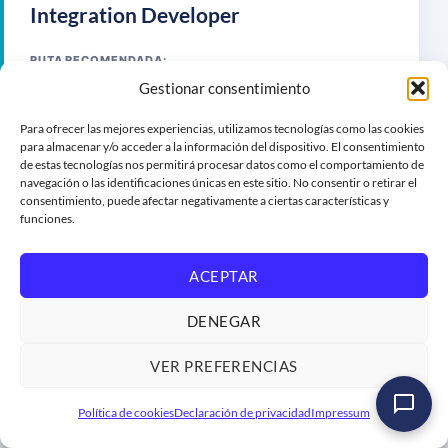
Integration Developer
RUTA RECOMENDADA:
Gestionar consentimiento
Máster SAP Integration Suite
Para ofrecer las mejores experiencias, utilizamos tecnologías como las cookies
Programa Integration Developer →
para almacenar y/o acceder a la información del dispositivo. El consentimiento
de estas tecnologías nos permitirá procesar datos como el comportamiento de
navegación o las identificaciones únicas en este sitio. No consentir o retirar el
consentimiento, puede afectar negativamente a ciertas características y
funciones.
C_ADBTP
100% COBERTURA
ACEPTAR
SAP BTP Administrator
DENEGAR
RUTA RECOMENDADA:
Máster SAP BTP Administración
VER PREFERENCIAS
Programa SAP BTP Administrator →
Política de cookies
Declaración de privacidad
Impressum