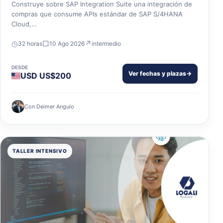
Construye sobre SAP Integration Suite una integración de
compras que consume APIs estándar de SAP S/4HANA
Cloud,…
◷
□
↗
32 horas
10 Ago 2026
intermedio
DESDE
Ver fechas y plazas
→
USD US$200
Con Deimer Angulo
TALLER INTENSIVO