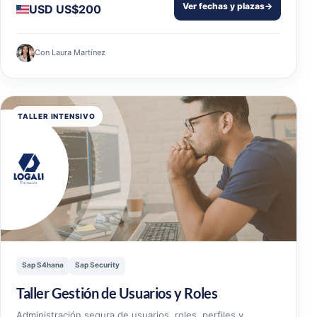
Ver fechas y plazas
→
USD US$200
Con Laura Martínez
TALLER INTENSIVO
Sap S4hana
Sap Security
Taller Gestión de Usuarios y Roles
Administración segura de usuarios, roles, perfiles y