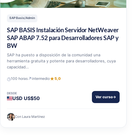
SAP Basis/Admin
SAP BASIS Instalación Servidor NetWeaver
SAP ABAP 7.52 para Desarrolladores SAP y
BW
SAP ha puesto a disposición de la comunidad una
herramienta gratuita y potente para desarrolladores, cuya
capacidad…
◷
↗
★
100 horas
intermedio
5,0
DESDE
Ver curso
→
USD US$50
Con Laura Martínez