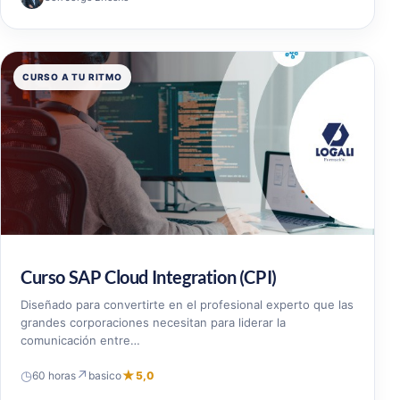
CURSO A TU RITMO
Curso SAP Cloud Integration (CPI)
Diseñado para convertirte en el profesional experto que las
grandes corporaciones necesitan para liderar la
comunicación entre…
◷
↗
★
60 horas
basico
5,0