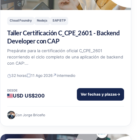
Cloud Foundry
Nodejs
SAP BTP
Taller Certificación C_CPE_2601 - Backend
Developer con CAP
Prepárate para la certificación oficial C_CPE_2601
recorriendo el ciclo completo de una aplicación de backend
con CAP:…
◷
□
↗
32 horas
11 Ago 2026
intermedio
DESDE
Ver fechas y plazas
→
USD US$200
Con Jorge Briceño