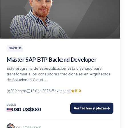
SAP BTP
Máster SAP BTP Backend Developer
Este programa de especialización está diseñado para
transformar a los consultores tradicionales en Arquitectos
de Soluciones Cloud.…
◷
□
↗
★
200 horas
12 Sep 2026
avanzado
5,0
DESDE
Ver fechas y plazas
→
USD US$880
Con Jorge Briceño