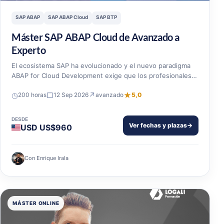
SAP ABAP
SAP ABAP Cloud
SAP BTP
Máster SAP ABAP Cloud de Avanzado a
Experto
El ecosistema SAP ha evolucionado y el nuevo paradigma
ABAP for Cloud Development exige que los profesionales…
◷
□
↗
★
200 horas
12 Sep 2026
avanzado
5,0
DESDE
Ver fechas y plazas
→
USD US$960
Con Enrique Irala
MÁSTER ONLINE