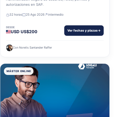
autorizaciones en SAP.
◷
□
↗
32 horas
25 Ago 2026
intermedio
DESDE
Ver fechas y plazas
→
USD US$200
Con Norelis Santander Raffer
MÁSTER ONLINE