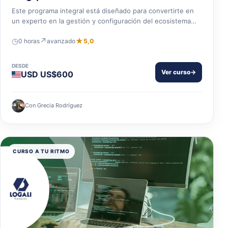
Este programa integral está diseñado para convertirte en
un experto en la gestión y configuración del ecosistema…
◷
↗
★
0 horas
avanzado
5,0
DESDE
Ver curso
→
USD US$600
Con Grecia Rodríguez
CURSO A TU RITMO