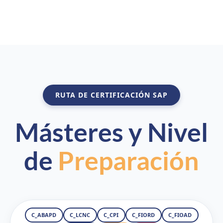
ruta
RUTA DE CERTIFICACIÓN SAP
Másteres y Nivel
de
Preparación
C_ABAPD
C_LCNC
C_CPI
C_FIORD
C_FIOAD