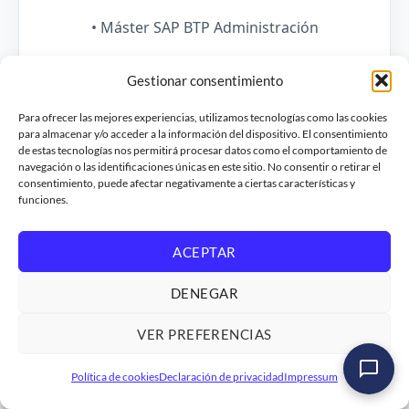
• Máster SAP BTP Administración
VER FORMACIÓN
Gestionar consentimiento
• Máster SAP BTP Backend Developer
Para ofrecer las mejores experiencias, utilizamos tecnologías como las cookies
para almacenar y/o acceder a la información del dispositivo. El consentimiento
de estas tecnologías nos permitirá procesar datos como el comportamiento de
navegación o las identificaciones únicas en este sitio. No consentir o retirar el
VER FORMACIÓN
consentimiento, puede afectar negativamente a ciertas características y
funciones.
• Máster SAP Integration Suite
ACEPTAR
VER FORMACIÓN
DENEGAR
• Máster ABAP Cloud II – Avanzado a experto
VER PREFERENCIAS
VER FORMACIÓN
Política de cookies
Declaración de privacidad
Impressum