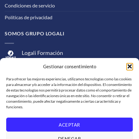
Condiciones de servicio
Políticas de privacidad
SOMOS GRUPO LOGALI
Logali Formación
Logali Consultoría
Gestionar consentimiento
Logali Ingeniería
Para ofrecer las mejores experiencias, utilizamos tecnologías como las cookies
para almacenar y/o acceder a la información del dispositivo. El consentimiento
de estas tecnologías nos permitirá procesar datos como el comportamiento de
navegación o las identificaciones únicas en este sitio. No consentir o retirar el
consentimiento, puede afectar negativamente a ciertas características y
funciones.
ACEPTAR
Visa
MasterCard
American
PayPal
Bank
Sepa
Skrill
Express
Transfer
DENEGAR