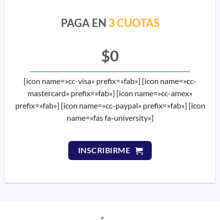
PAGA EN
3 CUOTAS
$0
[icon name=»cc-visa» prefix=»fab»] [icon name=»cc-
mastercard» prefix=»fab»] [icon name=»cc-amex»
prefix=»fab»] [icon name=»cc-paypal» prefix=»fab»] [icon
name=»fas fa-university»]
INSCRIBIRME