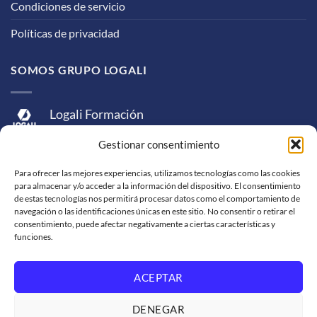
Condiciones de servicio
Políticas de privacidad
SOMOS GRUPO LOGALI
Logali Formación
Logali Consultoría
Gestionar consentimiento
Logali Ingeniería
Para ofrecer las mejores experiencias, utilizamos tecnologías como las cookies
para almacenar y/o acceder a la información del dispositivo. El consentimiento
de estas tecnologías nos permitirá procesar datos como el comportamiento de
navegación o las identificaciones únicas en este sitio. No consentir o retirar el
consentimiento, puede afectar negativamente a ciertas características y
funciones.
ACEPTAR
Visa
MasterCard
American
PayPal
Bank
Sepa
Skrill
Express
Transfer
DENEGAR
Western