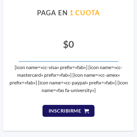
PAGA EN
1 CUOTA
$0
[icon name=»cc-visa» prefix=»fab»] [icon name=»cc-
mastercard» prefix=»fab»] [icon name=»cc-amex»
prefix=»fab»] [icon name=»cc-paypal» prefix=»fab»] [icon
name=»fas fa-university»]
INSCRIBIRME