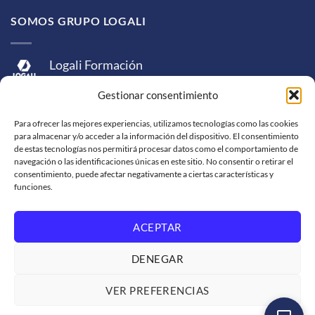
SOMOS GRUPO LOGALI
Logali Formación
Logali Consultoría
Gestionar consentimiento
Logali Ingeniería
Para ofrecer las mejores experiencias, utilizamos tecnologías como las cookies
para almacenar y/o acceder a la información del dispositivo. El consentimiento
de estas tecnologías nos permitirá procesar datos como el comportamiento de
navegación o las identificaciones únicas en este sitio. No consentir o retirar el
consentimiento, puede afectar negativamente a ciertas características y
funciones.
ACEPTAR
Visa
MasterCard
American
PayPal
Bank
Sepa
Skrill
Express
Transfer
DENEGAR
Western
Union
SOPORTE DE VENTA
SOLICITUD DE FACTURACIÓN
VER PREFERENCIAS
TRABAJA CON NOSOTROS
CONDICIONES DE SERVICIO
POLÍTICAS DE PRIVACIDAD