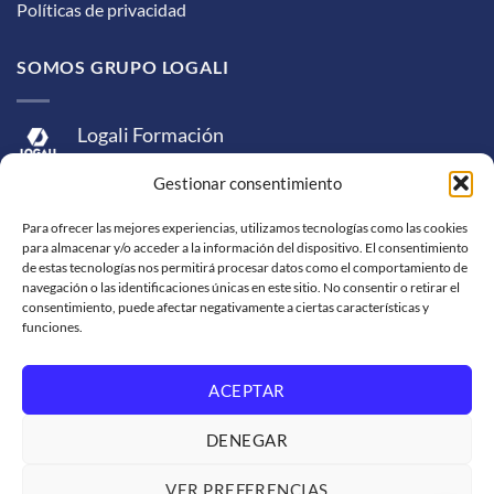
Políticas de privacidad
SOMOS GRUPO LOGALI
Logali Formación
Logali Consultoría
Gestionar consentimiento
Logali Ingeniería
Para ofrecer las mejores experiencias, utilizamos tecnologías como las cookies
para almacenar y/o acceder a la información del dispositivo. El consentimiento
de estas tecnologías nos permitirá procesar datos como el comportamiento de
navegación o las identificaciones únicas en este sitio. No consentir o retirar el
consentimiento, puede afectar negativamente a ciertas características y
funciones.
ACEPTAR
Visa
MasterCard
American
PayPal
Bank
Sepa
Skrill
Express
Transfer
DENEGAR
Western
Union
SOPORTE DE VENTA
SOLICITUD DE FACTURACIÓN
VER PREFERENCIAS