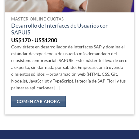
MÁSTER ONLINE CUOTAS
Desarrollo de Interfaces de Usuarios con
SAPUI5
Rango
US$
170
-
US$
1200
de
Conviértete en desarrollador de interfaces SAP y domina el
precios:
estándar de experiencia de usuario más demandado del
desde
ecosistema empresarial: SAPUI5. Este máster te lleva de cero
US$170
hasta
a experto, sin dar nada por sabido. Empiezas construyendo
US$1200
cimientos sólidos —programación web (HTML, CSS, Git,
Node.js), JavaScript y TypeScript, la teoría de SAP Fiori y tus
primeras aplicaciones [...]
COMENZAR AHORA
Este
producto
tiene
múltiples