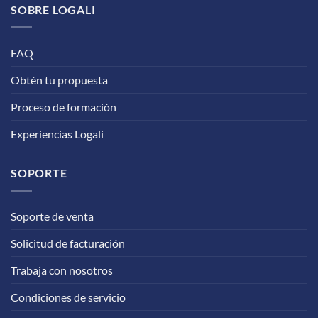
SOBRE LOGALI
variantes.
Las
FAQ
opciones
se
Obtén tu propuesta
pueden
Proceso de formación
elegir
en
Experiencias Logali
la
SOPORTE
página
de
producto
Soporte de venta
Solicitud de facturación
Trabaja con nosotros
Condiciones de servicio