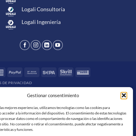
Logali Consultoría
Logali Ingeniería
rCard
American
PayPal
Bank
Sepa
Skrill
Western
Express
Transfer
Union
S DE PRIVACIDAD
Gestionar consentimiento
las mejores experiencias, utilizamos tecnologías como las cookies para
 acceder a la información del dispositivo. El consentimiento de estas tecnologías
á procesar datos como el comportamiento de navegación o las identificaciones
e sitio. No consentir o retirar el consentimiento, puede afectar negativamente a
terísticas y funciones.