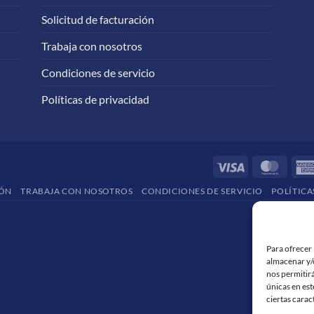
Solicitud de facturación
Trabaja con nosotros
Condiciones de servicio
Políticas de privacidad
Visa
Maste
IÓN
TRABAJA CON NOSOTROS
CONDICIONES DE SERVICIO
POLÍTICA
Para ofrecer 
almacenar y/o
nos permitir
únicas en est
ciertas carac