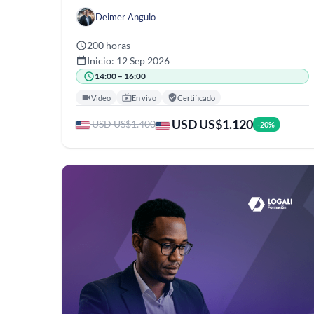
Deimer Angulo
200 horas
Inicio: 12 Sep 2026
14:00 – 16:00
Video
En vivo
Certificado
USD US$1.120
USD US$1.400
-20%