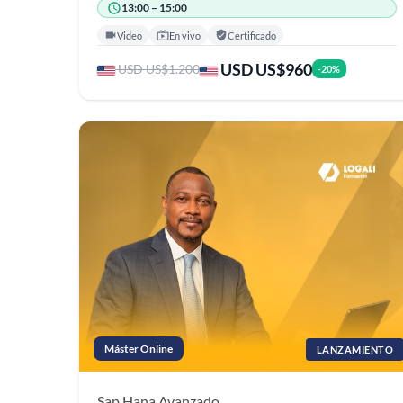
13:00 – 15:00
Video
En vivo
Certificado
USD US$960
USD US$1.200
-20%
Máster Online
LANZAMIENTO
Sap Hana
Avanzado