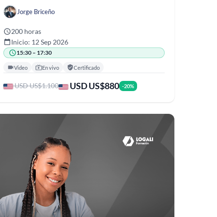
Jorge Briceño
200 horas
Inicio: 12 Sep 2026
15:30 – 17:30
Video
En vivo
Certificado
USD US$880
USD US$1.100
-20%