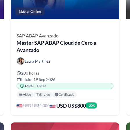
Máster Online
SAP ABAP
Avanzado
Máster SAP ABAP Cloud de Cero a
Avanzado
Laura Martínez
200 horas
Inicio: 19 Sep 2026
16:30 – 18:30
Video
En vivo
Certificado
USD US$800
USD US$1.000
-20%