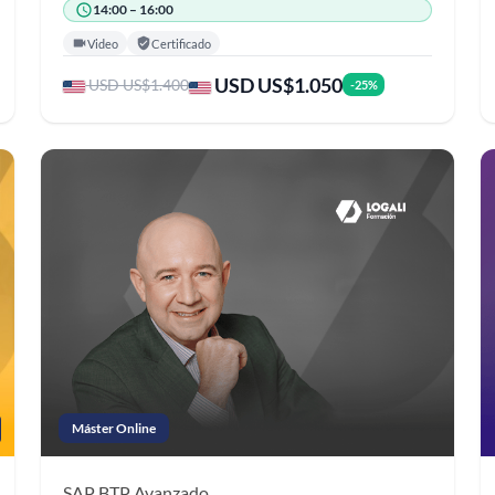
14:00 – 16:00
Video
Certificado
USD US$1.050
USD US$1.400
-25%
Máster Online
SAP BTP
Avanzado