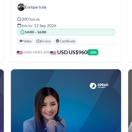
Enrique Irala
200 horas
Inicio: 12 Sep 2026
14:00 – 16:00
Video
En vivo
Certificado
USD US$960
USD US$1.200
-20%