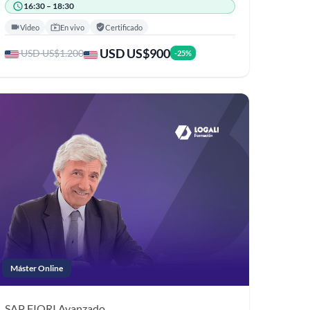
16:30 – 18:30
Video
En vivo
Certificado
USD US$900
USD US$1.200
-25%
Máster Online
SAP FIORI
Avanzado