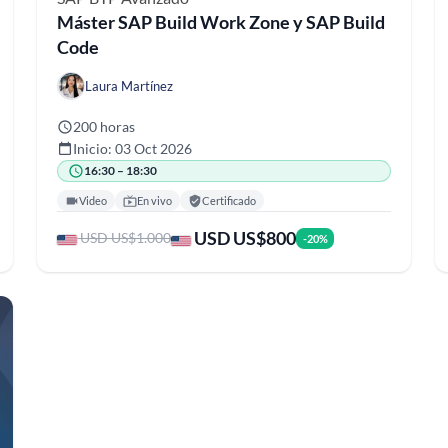
Máster SAP Build Work Zone y SAP Build
Code
Laura Martínez
200 horas
Inicio: 03 Oct 2026
16:30 – 18:30
Video
En vivo
Certificado
USD US$800
USD US$1.000
-20%