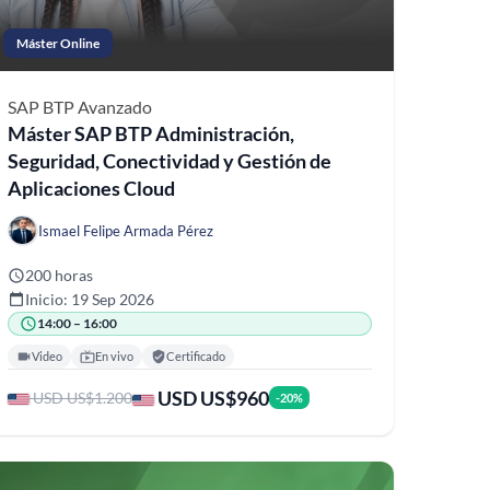
Máster Online
SAP BTP
Avanzado
Máster SAP BTP Administración,
Seguridad, Conectividad y Gestión de
Aplicaciones Cloud
Ismael Felipe Armada Pérez
200 horas
Inicio: 19 Sep 2026
14:00 – 16:00
Video
En vivo
Certificado
USD US$960
USD US$1.200
-20%