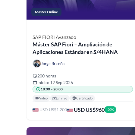
Máster Online
SAP FIORI
Avanzado
Máster SAP Fiori – Ampliación de
Aplicaciones Estándar en S/4HANA
Jorge Briceño
200 horas
Inicio: 12 Sep 2026
18:00 – 20:00
Video
En vivo
Certificado
USD US$960
USD US$1.200
-20%