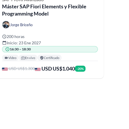
Máster SAP Fiori Elements y Flexible
Programming Model
Jorge Briceño
200 horas
Inicio: 23 Ene 2027
16:30 – 18:30
Video
En vivo
Certificado
USD US$1.040
USD US$1.300
-20%