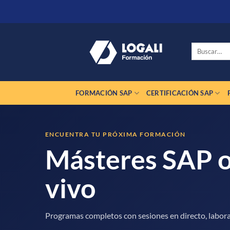
Saltar
al
contenido
Buscar
por:
FORMACIÓN SAP
CERTIFICACIÓN SAP
ENCUENTRA TU PRÓXIMA FORMACIÓN
Másteres SAP o
vivo
Programas completos con sesiones en directo, labora