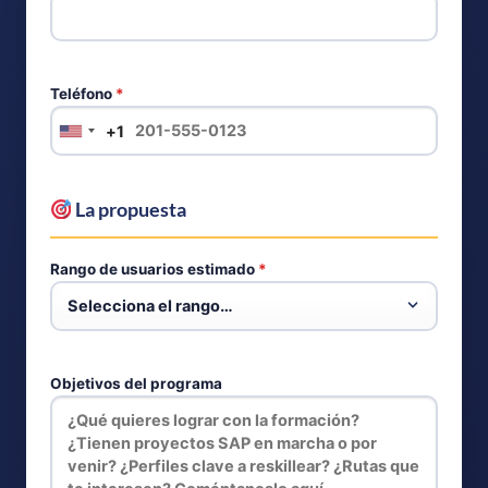
Teléfono
*
+1
UNITED
STATES
+1
La propuesta
Rango de usuarios estimado
*
Objetivos del programa