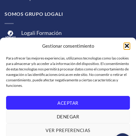
SOMOS GRUPO LOGALI
Logali Formación
Logali Consultoría
Gestionar consentimiento
Logali Ingeniería
Para ofrecer las mejores experiencias, utilizamos tecnologías como las cookies
para almacenar y/o acceder a la información del dispositivo. El consentimiento
de estas tecnologías nos permitirá procesar datos como el comportamiento de
navegación o las identificaciones únicas en este sitio. No consentir o retirar el
consentimiento, puede afectar negativamente a ciertas características y
funciones.
ACEPTAR
Visa
MasterCard
American
PayPal
Bank
Sepa
Skrill
Express
Transfer
DENEGAR
Western
Union
SOPORTE DE VENTA
SOLICITUD DE FACTURACIÓN
VER PREFERENCIAS
TRABAJA CON NOSOTROS
CONDICIONES DE SERVICIO