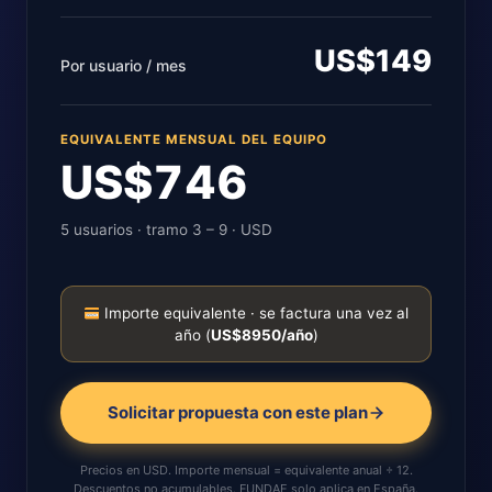
US$149
Por usuario / mes
EQUIVALENTE MENSUAL DEL EQUIPO
US$746
5 usuarios · tramo 3 – 9 · USD
Importe equivalente · se factura una vez al
año (
US$8950/año
)
Solicitar propuesta con este plan
Precios en
USD
. Importe mensual = equivalente anual ÷ 12.
Descuentos no acumulables. FUNDAE solo aplica en España.