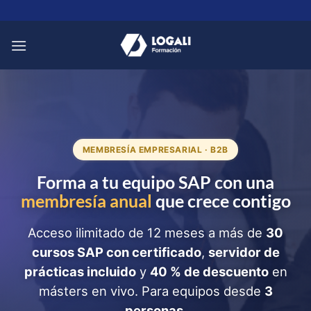
Saltar
al
contenido
MEMBRESÍA EMPRESARIAL · B2B
Forma a tu equipo SAP con una
membresía anual
que crece contigo
Acceso ilimitado de 12 meses a más de
30
cursos SAP con certificado
,
servidor de
prácticas incluido
y
40 % de descuento
en
másters en vivo. Para equipos desde
3
personas
.