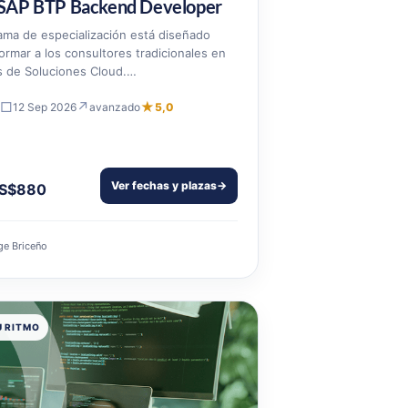
SAP BTP Backend Developer
ama de especialización está diseñado
ormar a los consultores tradicionales en
s de Soluciones Cloud.…
□
↗
★
12 Sep 2026
avanzado
5,0
Ver fechas y plazas
→
S$880
ge Briceño
U RITMO