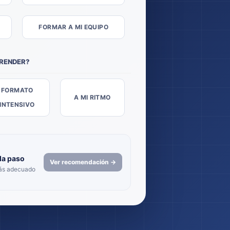
FORMAR A MI EQUIPO
PRENDER?
FORMATO
A MI RITMO
INTENSIVO
da paso
Ver recomendación →
más adecuado