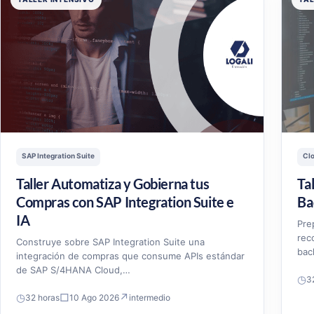
SAP Integration Suite
Cl
Taller Automatiza y Gobierna tus
Ta
Compras con SAP Integration Suite e
Ba
IA
Pre
rec
Construye sobre SAP Integration Suite una
bac
integración de compras que consume APIs estándar
de SAP S/4HANA Cloud,…
◷
3
◷
□
↗
32 horas
10 Ago 2026
intermedio