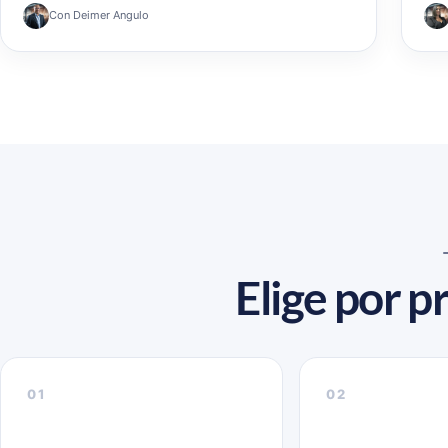
Con Deimer Angulo
Elige por p
01
02