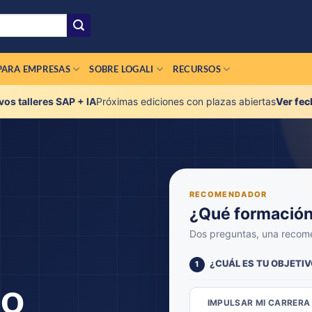
PARA EMPRESAS
SOBRE LOGALI
RECURSOS
os talleres SAP + IA
Próximas ediciones con plazas abiertas
Ver fec
RECOMENDADOR
¿Qué formación
Dos preguntas, una recome
¿CUÁL ES TU OBJETI
1
lo
IMPULSAR MI CARRERA