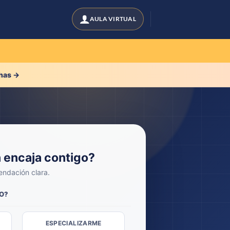
has →
 encaja contigo?
ndación clara.
VO?
ESPECIALIZARME