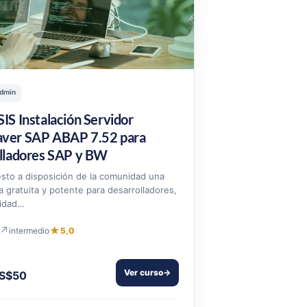
dmin
IS Instalación Servidor
ver SAP ABAP 7.52 para
lladores SAP y BW
sto a disposición de la comunidad una
 gratuita y potente para desarrolladores,
cidad…
↗
★
intermedio
5,0
Ver curso
→
S$50