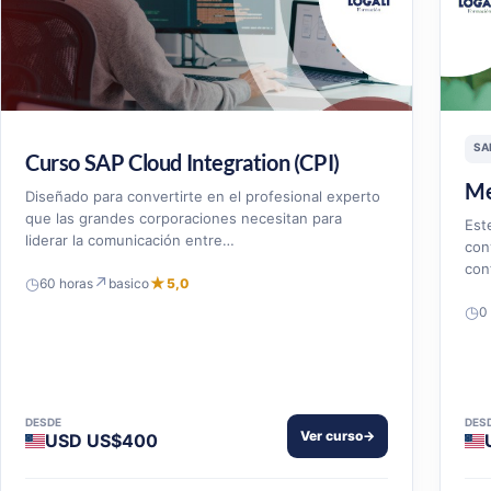
SA
Curso SAP Cloud Integration (CPI)
Me
Diseñado para convertirte en el profesional experto
que las grandes corporaciones necesitan para
Est
liderar la comunicación entre…
con
con
◷
↗
★
60 horas
basico
5,0
◷
0
DESDE
DES
Ver curso
→
USD US$400