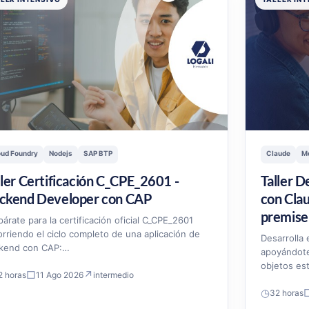
oud Foundry
Nodejs
SAP BTP
Claude
M
ller Certificación C_CPE_2601 -
Taller D
ckend Developer con CAP
con Cla
premise
párate para la certificación oficial C_CPE_2601
orriendo el ciclo completo de una aplicación de
Desarrolla
kend con CAP:…
apoyándote
objetos es
□
↗
2 horas
11 Ago 2026
intermedio
◷
32 horas