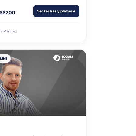
Ver fechas y plazas
→
S$200
ra Martínez
LINE