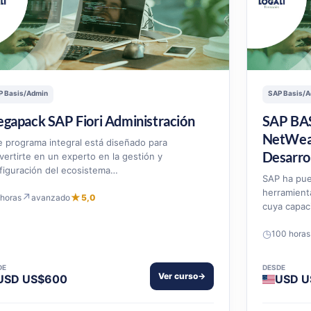
P Basis/Admin
SAP Basis/A
gapack SAP Fiori Administración
SAP BAS
NetWea
e programa integral está diseñado para
Desarro
vertirte en un experto en la gestión y
figuración del ecosistema…
SAP ha pue
herramienta
↗
★
 horas
avanzado
5,0
cuya capa
◷
100 horas
DE
DESDE
Ver curso
→
USD US$600
USD U