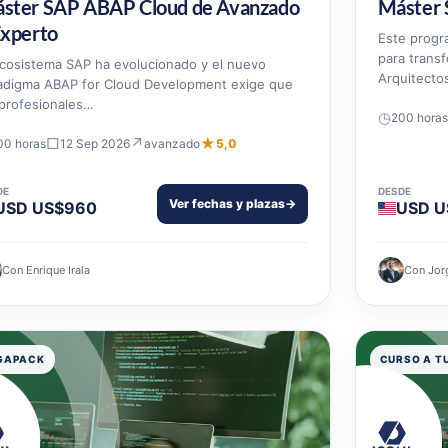
ster SAP ABAP Cloud de Avanzado
Máster 
Experto
Este progr
para transf
ecosistema SAP ha evolucionado y el nuevo
Arquitecto
adigma ABAP for Cloud Development exige que
 profesionales…
◷
200 horas
□
↗
★
00 horas
12 Sep 2026
avanzado
5,0
DE
DESDE
Ver fechas y plazas
→
USD US$960
USD U
Con Enrique Irala
Con Jor
GAPACK
CURSO A T