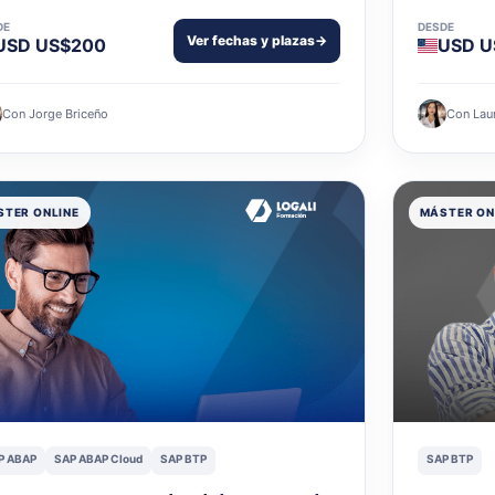
DE
DESDE
Ver fechas y plazas
→
USD US$200
USD U
Con Jorge Briceño
Con Lau
TER ONLINE
MÁSTER ON
P ABAP
SAP ABAP Cloud
SAP BTP
SAP BTP