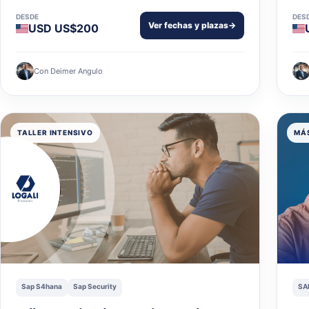
DESDE
DES
Ver fechas y plazas
→
USD US$200
Con Deimer Angulo
TALLER INTENSIVO
MÁS
Sap S4hana
Sap Security
SA