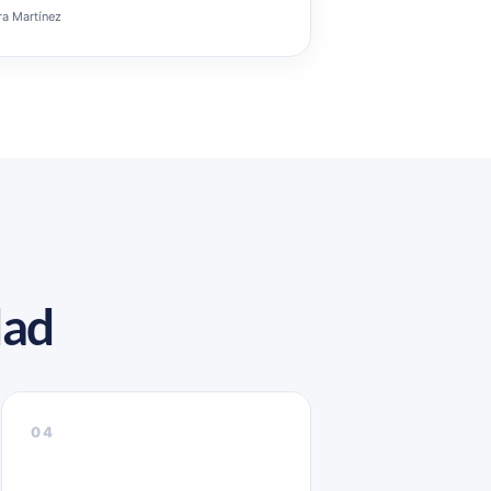
ra Martínez
dad
04