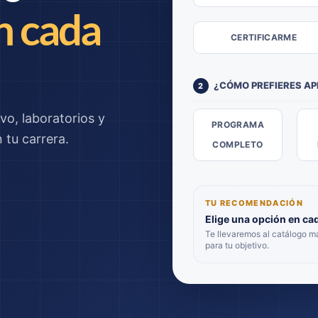
n cada
CERTIFICARME
¿CÓMO PREFIERES A
2
vo, laboratorios y
PROGRAMA
tu carrera.
COMPLETO
TU RECOMENDACIÓN
Elige una opción en ca
Te llevaremos al catálogo 
para tu objetivo.