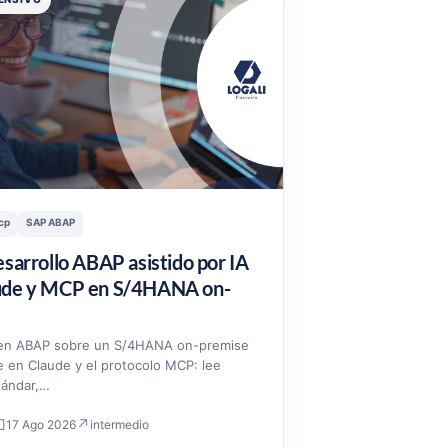
cp
SAP ABAP
esarrollo ABAP asistido por IA
ude y MCP en S/4HANA on-
 en ABAP sobre un S/4HANA on-premise
 en Claude y el protocolo MCP: lee
tándar,…
□
↗
17 Ago 2026
intermedio