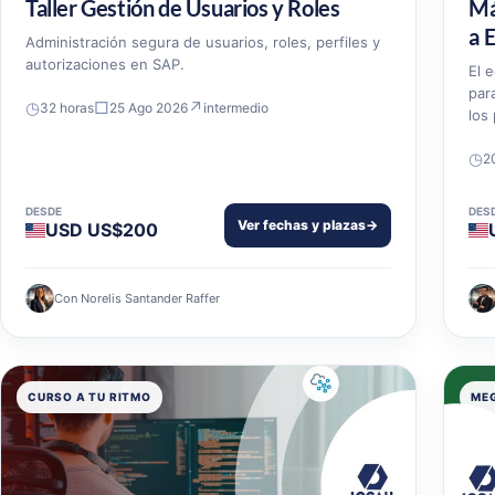
Taller Gestión de Usuarios y Roles
Má
a 
Administración segura de usuarios, roles, perfiles y
autorizaciones en SAP.
El 
par
◷
□
↗
32 horas
25 Ago 2026
intermedio
los
◷
2
DESDE
DES
Ver fechas y plazas
→
USD US$200
Con Norelis Santander Raffer
CURSO A TU RITMO
ME