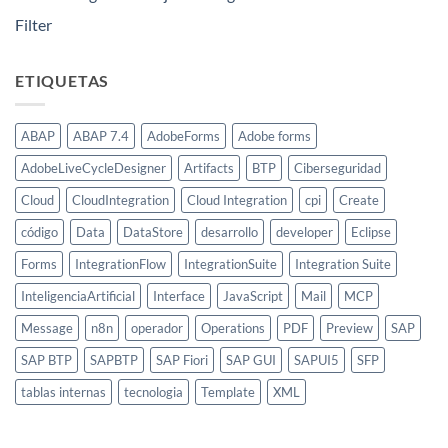
Filter
ETIQUETAS
ABAP
ABAP 7.4
AdobeForms
Adobe forms
AdobeLiveCycleDesigner
Artifacts
BTP
Ciberseguridad
Cloud
CloudIntegration
Cloud Integration
cpi
Create
código
Data
DataStore
desarrollo
developer
Eclipse
Forms
IntegrationFlow
IntegrationSuite
Integration Suite
InteligenciaArtificial
Interface
JavaScript
Mail
MCP
Message
n8n
operador
Operations
PDF
Preview
SAP
SAP BTP
SAPBTP
SAP Fiori
SAP GUI
SAPUI5
SFP
tablas internas
tecnologia
Template
XML