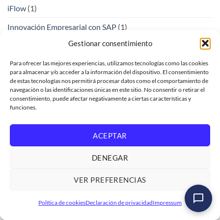
iFlow
(1)
Innovación Empresarial con SAP
(1)
Gestionar consentimiento
InnovacionEmpresarial
(1)
Insertar registros en base de datos
(5)
Para ofrecer las mejores experiencias, utilizamos tecnologías como las cookies
para almacenar y/o acceder a la información del dispositivo. El consentimiento
de estas tecnologías nos permitirá procesar datos como el comportamiento de
Integracion
(2)
navegación o las identificaciones únicas en este sitio. No consentir o retirar el
consentimiento, puede afectar negativamente a ciertas características y
Integración
(1)
funciones.
IntegracionDeDatos
(1)
ACEPTAR
IntegracionSAP
(2)
IntegrationSuite
(2)
DENEGAR
InteligenciaArtificial
(11)
VER PREFERENCIAS
Interfaces y Clases globales
(9)
Microcurso - Introducción a SAP Integration Suite
Política de cookies
Declaración de privacidad
Impressum
Ver formación
→
IT/Desarrolladores
(1)