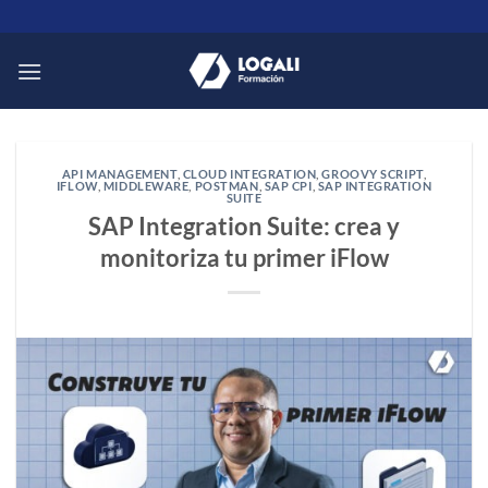
Saltar
al
contenido
API MANAGEMENT
,
CLOUD INTEGRATION
,
GROOVY SCRIPT
,
IFLOW
,
MIDDLEWARE
,
POSTMAN
,
SAP CPI
,
SAP INTEGRATION
SUITE
SAP Integration Suite: crea y
monitoriza tu primer iFlow