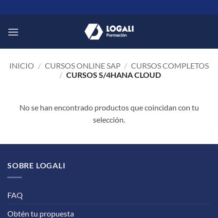
Saltar
al
contenido
INICIO
/
CURSOS ONLINE SAP
/
CURSOS COMPLETOS
/
CURSOS S/4HANA CLOUD
No se han encontrado productos que coincidan con tu
selección.
SOBRE LOGALI
FAQ
Obtén tu propuesta