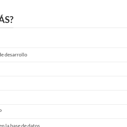
ÁS?
de desarrollo
P
n la base de datos