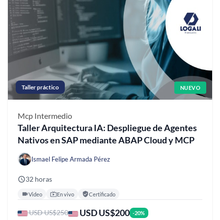
Taller práctico
NUEVO
Mcp
Intermedio
Taller Arquitectura IA: Despliegue de Agentes
Nativos en SAP mediante ABAP Cloud y MCP
Ismael Felipe Armada Pérez
32 horas
Video
En vivo
Certificado
USD US$200
USD US$250
-20%