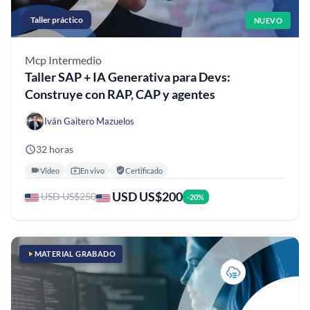
Taller práctico
NUEVO
Mcp
Intermedio
Taller SAP + IA Generativa para Devs:
Construye con RAP, CAP y agentes
Iván Gaitero Mazuelos
32 horas
Video
En vivo
Certificado
USD US$200
USD US$250
-20%
MATERIAL GRABADO