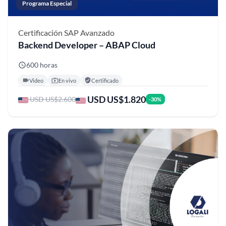
Programa Especial
Certificación SAP
Avanzado
Backend Developer – ABAP Cloud
600 horas
Video
En vivo
Certificado
USD US$1.820
USD US$2.600
-30%