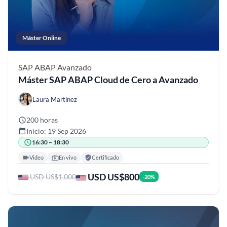
Máster Online
SAP ABAP
Avanzado
Máster SAP ABAP Cloud de Cero a Avanzado
Laura Martínez
200 horas
Inicio: 19 Sep 2026
16:30 – 18:30
Video
En vivo
Certificado
USD US$800
USD US$1.000
-20%