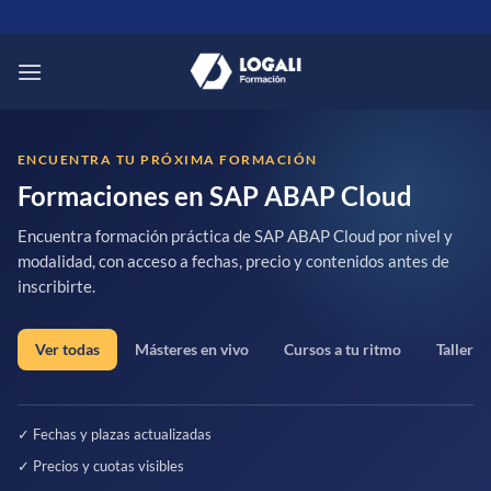
Saltar
al
contenido
ENCUENTRA TU PRÓXIMA FORMACIÓN
Formaciones en SAP ABAP Cloud
Encuentra formación práctica de SAP ABAP Cloud por nivel y
modalidad, con acceso a fechas, precio y contenidos antes de
inscribirte.
Ver todas
Másteres en vivo
Cursos a tu ritmo
Talleres
✓ Fechas y plazas actualizadas
✓ Precios y cuotas visibles