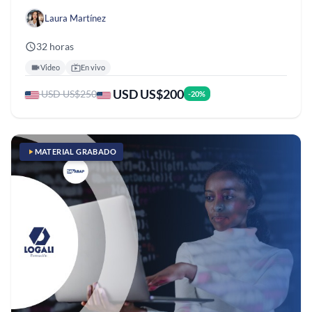
Laura Martínez
32 horas
Video
En vivo
USD US$200
USD US$250
-20%
MATERIAL GRABADO