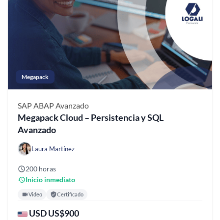
Megapack
SAP ABAP
Avanzado
Megapack Cloud – Persistencia y SQL
Avanzado
Laura Martínez
200 horas
Inicio inmediato
Video
Certificado
USD US$900