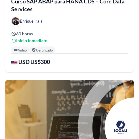
Curso SAP ABAP para HANA CDS – Core Data
Services
Enrique Irala
60 horas
Inicio inmediato
Video
Certificado
USD US$300