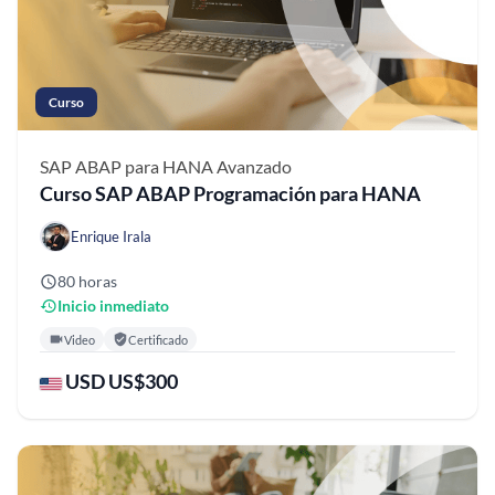
Curso
SAP ABAP para HANA
Avanzado
Curso SAP ABAP Programación para HANA
Enrique Irala
80 horas
Inicio inmediato
Video
Certificado
USD US$300