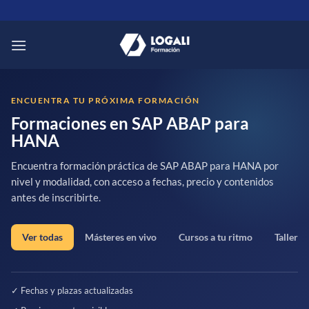
Saltar
al
contenido
ENCUENTRA TU PRÓXIMA FORMACIÓN
Formaciones en SAP ABAP para
HANA
Encuentra formación práctica de SAP ABAP para HANA por
nivel y modalidad, con acceso a fechas, precio y contenidos
antes de inscribirte.
Ver todas
Másteres en vivo
Cursos a tu ritmo
Talleres
✓ Fechas y plazas actualizadas