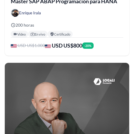
Máster SAP ABAP Programación para HANA
Enrique Irala
200 horas
Video
En vivo
Certificado
USD US$800
USD US$1.000
-20%