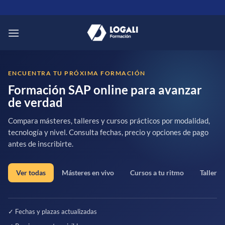
Saltar
al
contenido
ENCUENTRA TU PRÓXIMA FORMACIÓN
Formación SAP online para avanzar
de verdad
Compara másteres, talleres y cursos prácticos por modalidad,
tecnología y nivel. Consulta fechas, precio y opciones de pago
antes de inscribirte.
Ver todas
Másteres en vivo
Cursos a tu ritmo
Talleres
✓ Fechas y plazas actualizadas