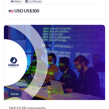
Video
Certificado
USD US$300
Curso
SAP FIORI
Intermedio