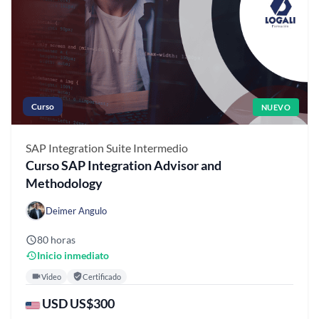
Curso
NUEVO
SAP Integration Suite
Intermedio
Curso SAP Integration Advisor and
Methodology
Deimer Angulo
80 horas
Inicio inmediato
Video
Certificado
USD US$300