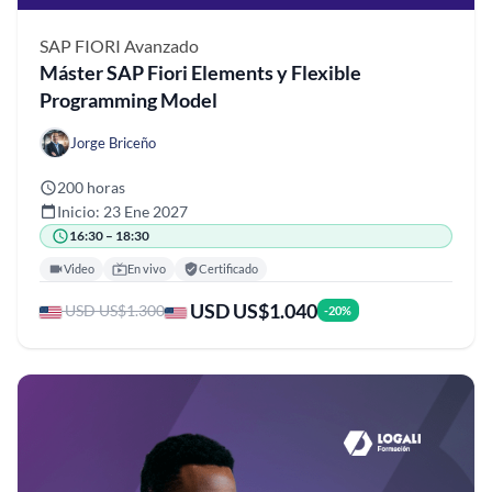
SAP FIORI
Avanzado
Máster SAP Fiori Elements y Flexible
Programming Model
Jorge Briceño
200 horas
Inicio: 23 Ene 2027
16:30 – 18:30
Video
En vivo
Certificado
USD US$1.040
USD US$1.300
-20%