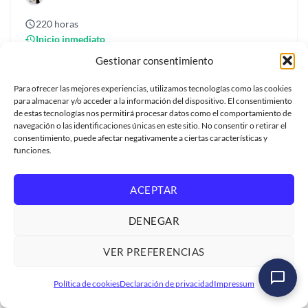
220 horas
Inicio inmediato
Gestionar consentimiento
Video
Certificado
USD US$500
Para ofrecer las mejores experiencias, utilizamos tecnologías como las cookies
para almacenar y/o acceder a la información del dispositivo. El consentimiento
de estas tecnologías nos permitirá procesar datos como el comportamiento de
navegación o las identificaciones únicas en este sitio. No consentir o retirar el
consentimiento, puede afectar negativamente a ciertas características y
funciones.
ACEPTAR
DENEGAR
VER PREFERENCIAS
Política de cookies
Declaración de privacidad
Impressum