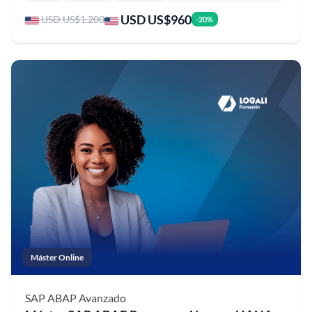
USD US$960
USD US$1.200
-20%
Máster Online
SAP ABAP
Avanzado