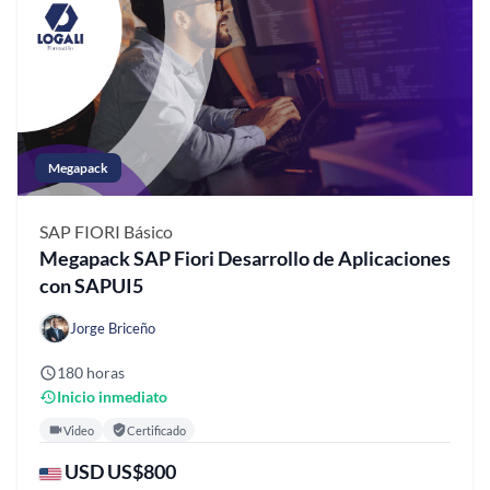
Megapack
SAP FIORI
Básico
Megapack SAP Fiori Desarrollo de Aplicaciones
con SAPUI5
Jorge Briceño
180 horas
Inicio inmediato
Video
Certificado
USD US$800