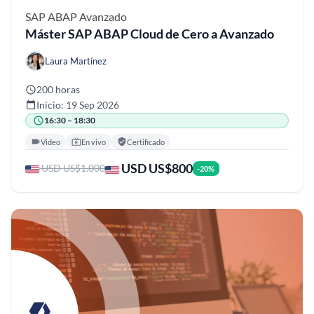
SAP ABAP
Avanzado
Máster SAP ABAP Cloud de Cero a Avanzado
Laura Martínez
200 horas
Inicio: 19 Sep 2026
16:30 – 18:30
Video
En vivo
Certificado
USD US$800
USD US$1.000
-20%