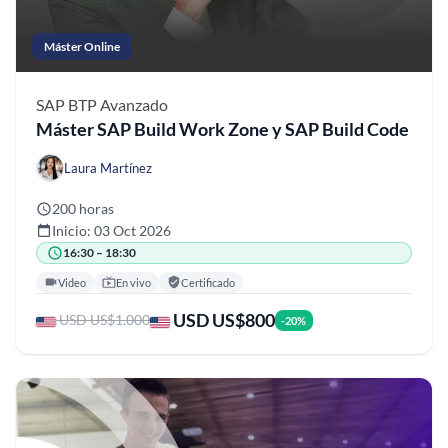
Máster Online
SAP BTP
Avanzado
Máster SAP Build Work Zone y SAP Build Code
Laura Martínez
200 horas
Inicio: 03 Oct 2026
16:30 – 18:30
Video
En vivo
Certificado
USD US$800
USD US$1.000
-20%