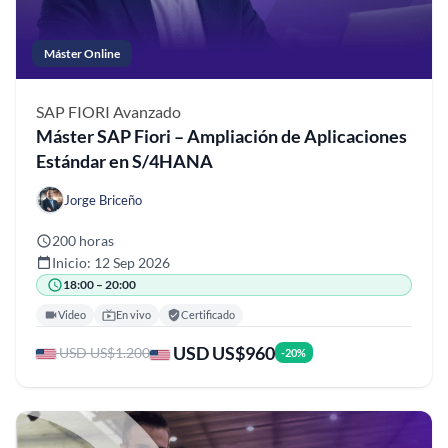
Máster Online
SAP FIORI
Avanzado
Máster SAP Fiori – Ampliación de Aplicaciones
Estándar en S/4HANA
Jorge Briceño
200 horas
Inicio: 12 Sep 2026
18:00 – 20:00
Video
En vivo
Certificado
USD US$960
USD US$1.200
-20%