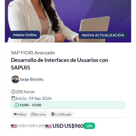
Máster Online
NUEVA ACTUALIZACIÓN
SAP FIORI
Avanzado
Desarrollo de Interfaces de Usuarios con
SAPUI5
Jorge Briceño
200 horas
Inicio: 19 Sep 2026
13:00 – 15:00
Video
En vivo
Certificado
USD US$960
USD US$1.200
-20%