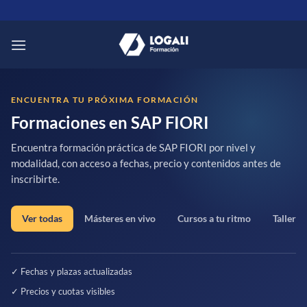
Saltar
al
contenido
ENCUENTRA TU PRÓXIMA FORMACIÓN
Formaciones en SAP FIORI
Encuentra formación práctica de SAP FIORI por nivel y
modalidad, con acceso a fechas, precio y contenidos antes de
inscribirte.
Ver todas
Másteres en vivo
Cursos a tu ritmo
Talleres
✓ Fechas y plazas actualizadas
✓ Precios y cuotas visibles