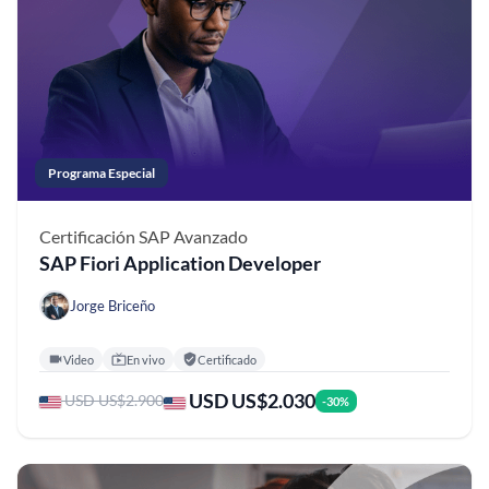
Programa Especial
Certificación SAP
Avanzado
SAP Fiori Application Developer
Jorge Briceño
Video
En vivo
Certificado
USD US$2.030
USD US$2.900
-30%