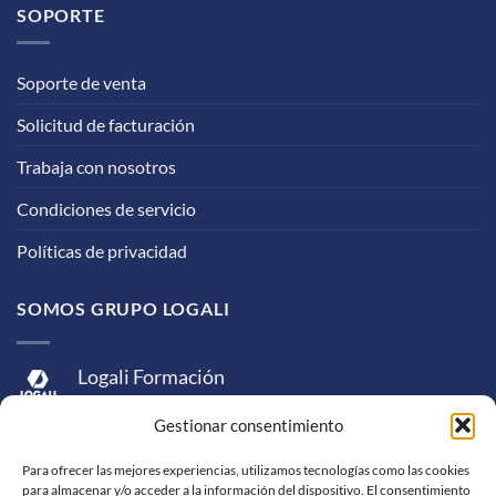
SOPORTE
Soporte de venta
Solicitud de facturación
Trabaja con nosotros
Condiciones de servicio
Políticas de privacidad
SOMOS GRUPO LOGALI
Logali Formación
Logali Consultoría
Gestionar consentimiento
Logali Ingeniería
Para ofrecer las mejores experiencias, utilizamos tecnologías como las cookies
para almacenar y/o acceder a la información del dispositivo. El consentimiento