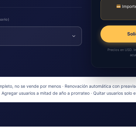
Importe
uario)
Soli
Precios en
USD
. 
acu
pleto, no se vende por menos · Renovación automática con preaviso
· Agregar usuarios a mitad de año a prorrateo · Quitar usuarios solo e