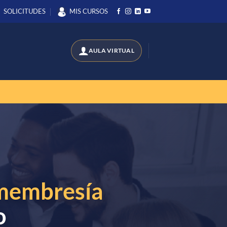
SOLICITUDES
MIS CURSOS
membresía
o