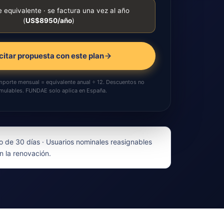
 equivalente · se factura una vez al año
(
US$8950/año
)
citar propuesta con este plan
Importe mensual = equivalente anual ÷ 12. Descuentos no
mulables. FUNDAE solo aplica en España.
 de 30 días · Usuarios nominales reasignables
n la renovación.