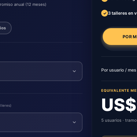
romiso anual (12 meses)
3 talleres en v
✓
ios
POR M
)
Por usuario / mes
EQUIVALENTE ME
US$
lleres)
5 usuarios · tramo