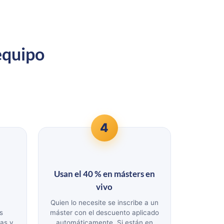
 equipo
4
Usan el 40 % en másters en
vivo
s
Quien lo necesite se inscribe a un
s
máster con el descuento aplicado
cas y
automáticamente. Si están en