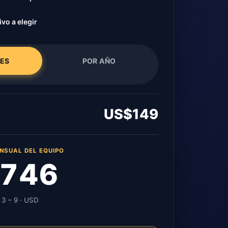
ivo a elegir
ES
POR AÑO
US$149
NSUAL DEL EQUIPO
746
 3 – 9 · USD