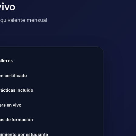
vivo
 equivalente mensual
alleres
n certificado
rácticas incluido
ers en vivo
tas de formación
uimiento por estudiante