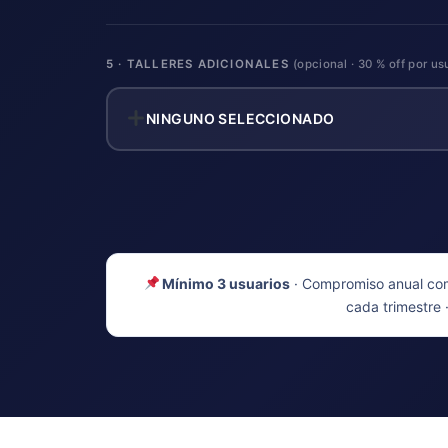
5 · TALLERES ADICIONALES
(opcional · 30 % off por us
NINGUNO SELECCIONADO
Mínimo 3 usuarios
· Compromiso anual com
cada trimestre 