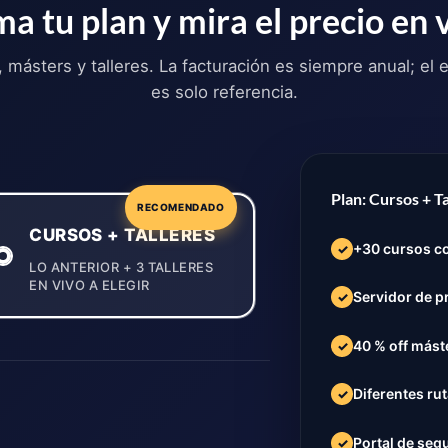
a tu plan y mira el precio en 
s, másters y talleres. La facturación es siempre anual; el
es solo referencia.
Plan: Cursos + T
RECOMENDADO
CURSOS + TALLERES
+30 cursos co
✓
LO ANTERIOR + 3 TALLERES
EN VIVO A ELEGIR
Servidor de p
✓
40 % off mást
✓
Diferentes ru
✓
Portal de seg
✓