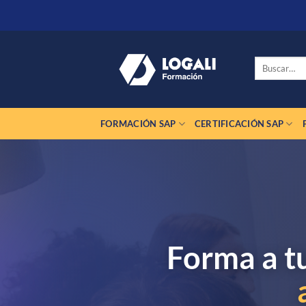
Saltar
al
contenido
Buscar
por:
FORMACIÓN SAP
CERTIFICACIÓN SAP
Forma a t