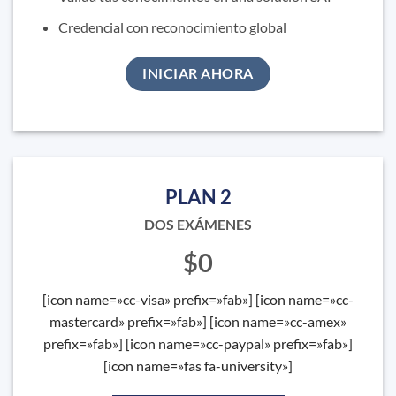
Credencial con reconocimiento global
INICIAR AHORA
PLAN 2
DOS EXÁMENES
$0
[icon name=»cc-visa» prefix=»fab»] [icon name=»cc-
mastercard» prefix=»fab»] [icon name=»cc-amex»
prefix=»fab»] [icon name=»cc-paypal» prefix=»fab»]
[icon name=»fas fa-university»]