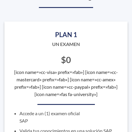
PLAN 1
UN EXAMEN
$0
[icon name=»cc-visa» prefix=»fab»] [icon name=»cc-
mastercard» prefix=»fab»] [icon name=»cc-amex»
prefix=»fab»] [icon name=»cc-paypal» prefix=»fab»]
[icon name=»fas fa-university»]
Accede a un (1) examen oficial
SAP
Valida tus conocimientos en una solución SAP