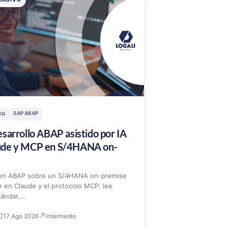
cp
SAP ABAP
esarrollo ABAP asistido por IA
ude y MCP en S/4HANA on-
 en ABAP sobre un S/4HANA on-premise
 en Claude y el protocolo MCP: lee
tándar,…
□
↗
17 Ago 2026
intermedio