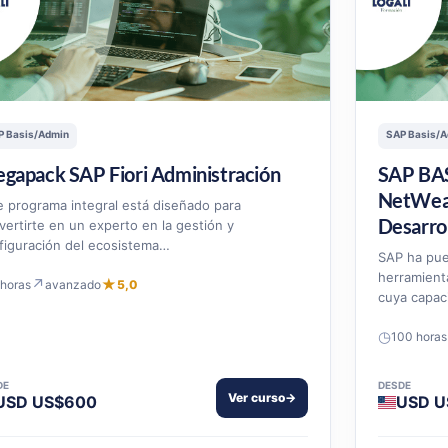
P Basis/Admin
SAP Basis/A
gapack SAP Fiori Administración
SAP BAS
NetWea
e programa integral está diseñado para
Desarro
vertirte en un experto en la gestión y
figuración del ecosistema…
SAP ha pue
herramienta
↗
★
 horas
avanzado
5,0
cuya capa
◷
100 horas
DE
DESDE
Ver curso
→
USD US$600
USD U