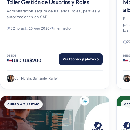
Taller Gestión de Usuarios y Roles
Má
a 
Administración segura de usuarios, roles, perfiles y
autorizaciones en SAP.
El 
par
◷
□
↗
32 horas
25 Ago 2026
intermedio
los
◷
2
DESDE
DES
Ver fechas y plazas
→
USD US$200
Con Norelis Santander Raffer
CURSO A TU RITMO
ME