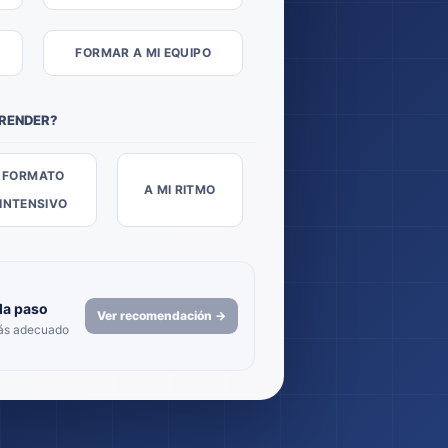
FORMAR A MI EQUIPO
PRENDER?
FORMATO
A MI RITMO
INTENSIVO
da paso
Ver recomendación →
más adecuado