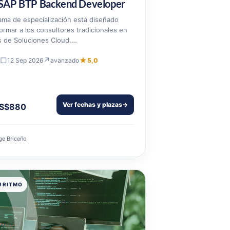
SAP BTP Backend Developer
ama de especialización está diseñado
ormar a los consultores tradicionales en
s de Soluciones Cloud.…
□
↗
★
12 Sep 2026
avanzado
5,0
Ver fechas y plazas
→
S$880
ge Briceño
U RITMO