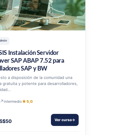
dmin
IS Instalación Servidor
ver SAP ABAP 7.52 para
lladores SAP y BW
sto a disposición de la comunidad una
 gratuita y potente para desarrolladores,
cidad…
↗
★
intermedio
5,0
Ver curso
→
S$50