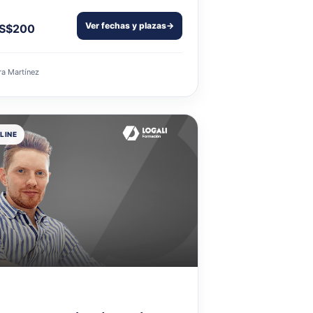
Ver fechas y plazas
→
S$200
ra Martínez
LINE