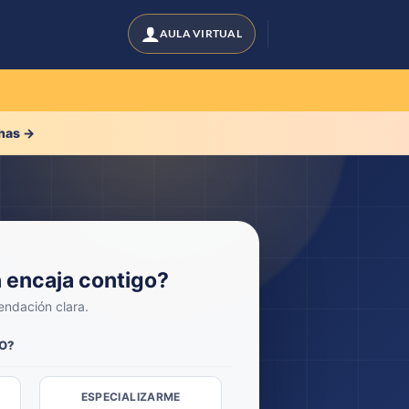
has →
 encaja contigo?
ndación clara.
VO?
ESPECIALIZARME