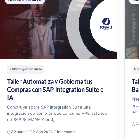
SAP Integration Suite
Cl
Taller Automatiza y Gobierna tus
Ta
Compras con SAP Integration Suite e
Ba
IA
Pre
rec
Construye sobre SAP Integration Suite una
bac
integración de compras que consume APIs estándar
de SAP S/4HANA Cloud,…
◷
3
◷
□
↗
32 horas
10 Ago 2026
intermedio