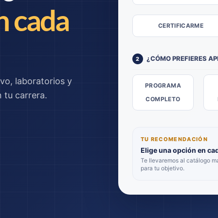
n cada
CERTIFICARME
¿CÓMO PREFIERES A
2
vo, laboratorios y
PROGRAMA
tu carrera.
COMPLETO
TU RECOMENDACIÓN
Elige una opción en ca
Te llevaremos al catálogo 
para tu objetivo.