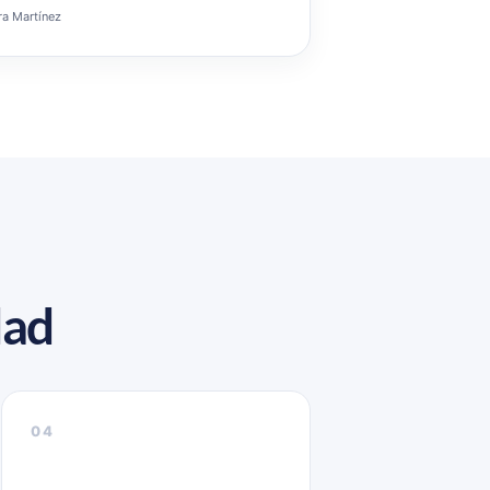
ra Martínez
dad
04