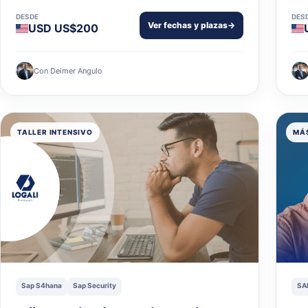
DESDE
DES
Ver fechas y plazas
→
USD US$200
Con Deimer Angulo
TALLER INTENSIVO
MÁS
Sap S4hana
Sap Security
SA