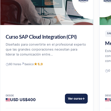
SA
Curso SAP Cloud Integration (CPI)
Me
Diseñado para convertirte en el profesional experto
que las grandes corporaciones necesitan para
Est
liderar la comunicación entre…
con
con
◷
↗
★
60 horas
basico
5,0
◷
0
DESDE
DES
Ver curso
→
USD US$400