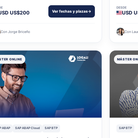
DE
DESDE
Ver fechas y plazas
→
USD US$200
USD U
Con Jorge Briceño
Con Lau
TER ONLINE
MÁSTER ON
P ABAP
SAP ABAP Cloud
SAP BTP
SAP BTP