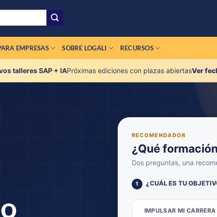
PARA EMPRESAS
SOBRE LOGALI
RECURSOS
os talleres SAP + IA
Próximas ediciones con plazas abiertas
Ver fec
RECOMENDADOR
¿Qué formación
Dos preguntas, una recome
¿CUÁL ES TU OBJETI
1
lo
IMPULSAR MI CARRERA