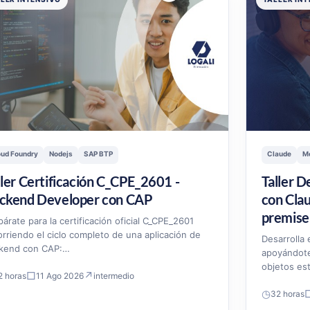
oud Foundry
Nodejs
SAP BTP
Claude
M
ller Certificación C_CPE_2601 -
Taller D
ckend Developer con CAP
con Cla
premise
párate para la certificación oficial C_CPE_2601
orriendo el ciclo completo de una aplicación de
Desarrolla
kend con CAP:…
apoyándote
objetos es
□
↗
2 horas
11 Ago 2026
intermedio
◷
32 horas