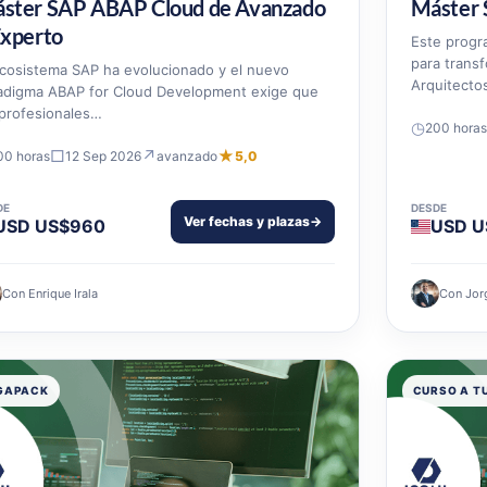
ster SAP ABAP Cloud de Avanzado
Máster 
Experto
Este progr
para transf
ecosistema SAP ha evolucionado y el nuevo
Arquitecto
adigma ABAP for Cloud Development exige que
 profesionales…
◷
200 horas
□
↗
★
00 horas
12 Sep 2026
avanzado
5,0
DE
DESDE
Ver fechas y plazas
→
USD US$960
USD U
Con Enrique Irala
Con Jor
GAPACK
CURSO A T