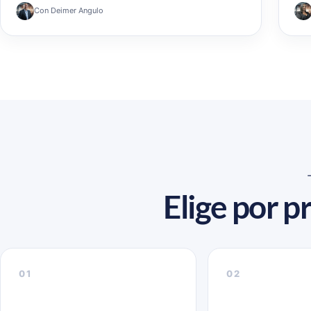
Con Deimer Angulo
Elige por p
01
02