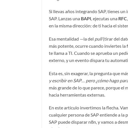
Si llevas años integrando SAP, tienes un 
SAP. Lanzas una
BAPI
, ejecutas una
RFC
en la misma dirección: de ti hacia el sis
Esa mentalidad —la del
pull
(tirar del da
más potente, ocurre cuando inviertes la f
te llama a TI. Cuando se aprueba un pedi
externo, y un evento dispara tu automat
Esta es, sin exagerar, la pregunta que m
y escribir en SAP… pero ¿cómo hago para
más grande de lo que parece, porque el 
hacia herramientas externas.
En este artículo invertimos la flecha. Va
cualquier persona de SAP entiende a la p
SAP puede disparar n8n, y vamos a desm