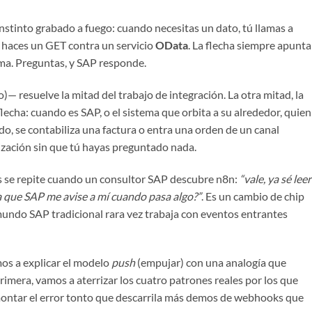
instinto grabado a fuego: cuando necesitas un dato, tú llamas a
, haces un
GET
contra un servicio
OData
. La flecha siempre apunta
tema. Preguntas, y SAP responde.
to)— resuelve la mitad del trabajo de integración. La otra mitad, la
lecha: cuando es SAP, o el sistema que orbita a su alrededor, quien
do, se contabiliza una factura o entra una orden de un canal
ización sin que tú hayas preguntado nada.
ás se repite cuando un consultor SAP descubre n8n:
“vale, ya sé leer
 que SAP me avise a mí cuando pasa algo?”
. Es un cambio de chip
mundo SAP tradicional rara vez trabaja con eventos entrantes
mos a explicar el modelo
push
(empujar) con una analogía que
rimera, vamos a aterrizar los cuatro patrones reales por los que
ontar el error tonto que descarrila más demos de webhooks que