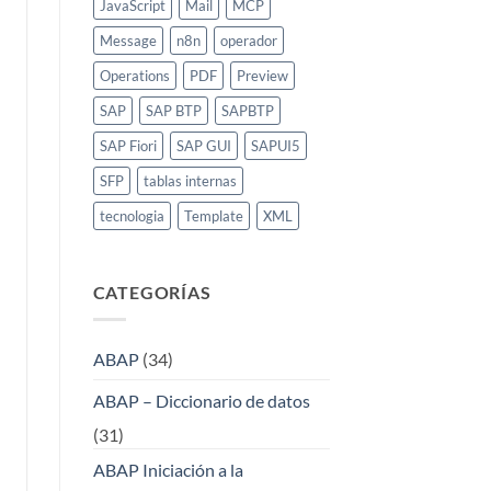
JavaScript
Mail
MCP
Message
n8n
operador
Operations
PDF
Preview
SAP
SAP BTP
SAPBTP
SAP Fiori
SAP GUI
SAPUI5
SFP
tablas internas
tecnologia
Template
XML
CATEGORÍAS
ABAP
(34)
ABAP – Diccionario de datos
(31)
ABAP Iniciación a la