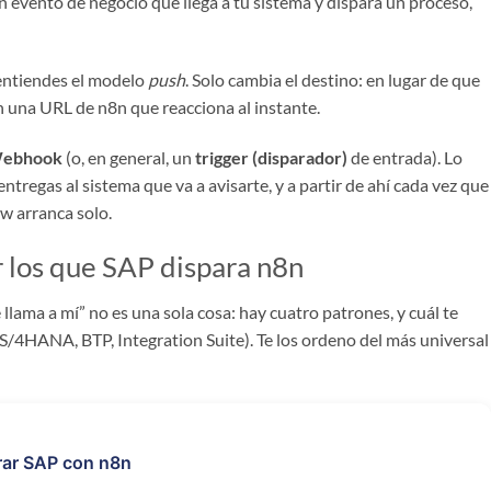
un evento de negocio que llega a tu sistema y dispara un proceso,
 entiendes el modelo
push
. Solo cambia el destino: en lugar de que
en una URL de n8n que reacciona al instante.
ebhook
(o, en general, un
trigger (disparador)
de entrada). Lo
entregas al sistema que va a avisarte, y a partir de ahí cada vez que
ow arranca solo.
r los que SAP dispara n8n
llama a mí” no es una sola cosa: hay cuatro patrones, y cuál te
 S/4HANA, BTP, Integration Suite). Te los ordeno del más universal