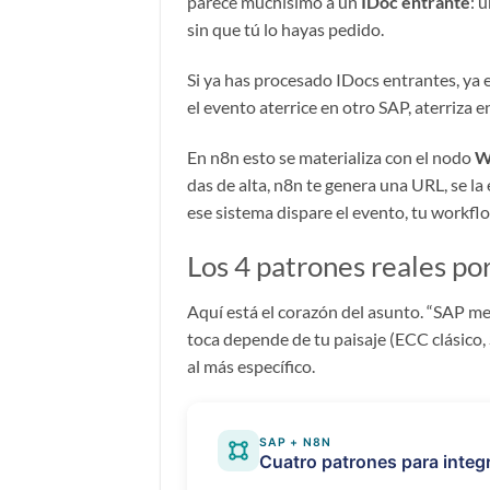
parece muchísimo a un
IDoc entrante
: 
sin que tú lo hayas pedido.
Si ya has procesado IDocs entrantes, ya
el evento aterrice en otro SAP, aterriza 
En n8n esto se materializa con el nodo
W
das de alta, n8n te genera una URL, se la 
ese sistema dispare el evento, tu workfl
Los 4 patrones reales po
Aquí está el corazón del asunto. “SAP me 
toca depende de tu paisaje (ECC clásico,
al más específico.