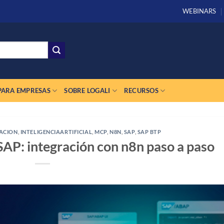
WEBINARS
PARA EMPRESAS
SOBRE LOGALI
RECURSOS
ACION
,
INTELIGENCIAARTIFICIAL
,
MCP
,
N8N
,
SAP
,
SAP BTP
AP: integración con n8n paso a paso