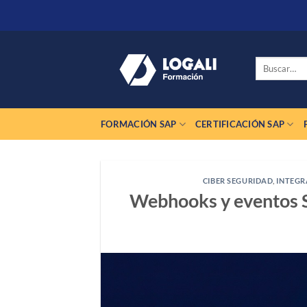
Saltar
al
contenido
Buscar
por:
FORMACIÓN SAP
CERTIFICACIÓN SAP
CIBER SEGURIDAD
,
INTEGR
Webhooks y eventos S