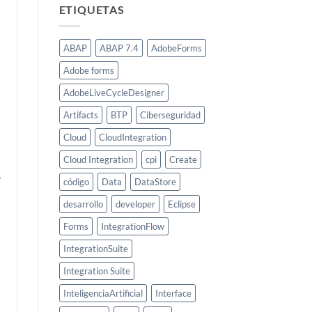
ETIQUETAS
ABAP
ABAP 7.4
AdobeForms
Adobe forms
AdobeLiveCycleDesigner
Artifacts
BTP
Ciberseguridad
Cloud
CloudIntegration
Cloud Integration
cpi
Create
código
Data
DataStore
desarrollo
developer
Eclipse
Forms
IntegrationFlow
IntegrationSuite
Integration Suite
InteligenciaArtificial
Interface