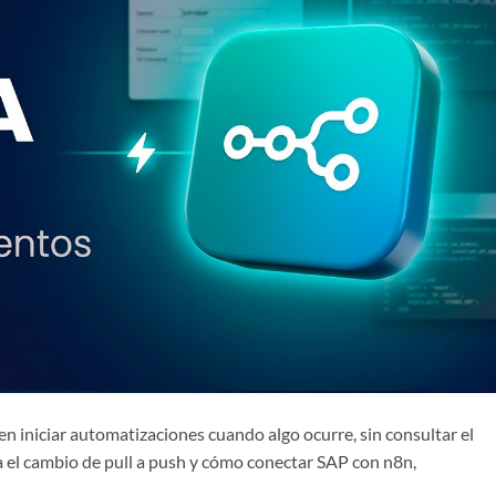
n iniciar automatizaciones cuando algo ocurre, sin consultar el
a el cambio de pull a push y cómo conectar SAP con n8n,