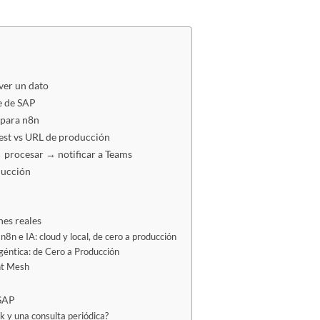
ver un dato
e de SAP
spara n8n
test vs URL de producción
 procesar → notificar a Teams
ducción
es reales
8n e IA: cloud y local, de cero a producción
géntica: de Cero a Producción
nt Mesh
 SAP
k y una consulta periódica?