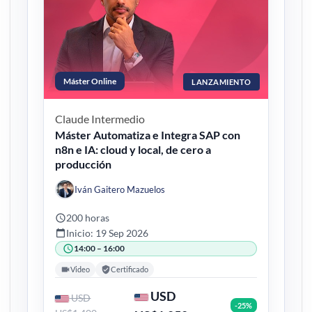
Máster Online
LANZAMIENTO
Claude
Intermedio
Máster Automatiza e Integra SAP con
n8n e IA: cloud y local, de cero a
producción
Iván Gaitero Mazuelos
200 horas
Inicio: 19 Sep 2026
14:00 – 16:00
Video
Certificado
USD
USD
-25%