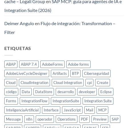
cache – Logali Group
en
SAP MCP: guía para agentes de IA e
Integration Suite (2026)
Deimer Angulo
en
Flujo de integración: Transformation –
Filter
ETIQUETAS
ABAP
ABAP 7.4
AdobeForms
Adobe forms
AdobeLiveCycleDesigner
Artifacts
BTP
Ciberseguridad
Cloud
CloudIntegration
Cloud Integration
cpi
Create
código
Data
DataStore
desarrollo
developer
Eclipse
Forms
IntegrationFlow
IntegrationSuite
Integration Suite
InteligenciaArtificial
Interface
JavaScript
Mail
MCP
Message
n8n
operador
Operations
PDF
Preview
SAP