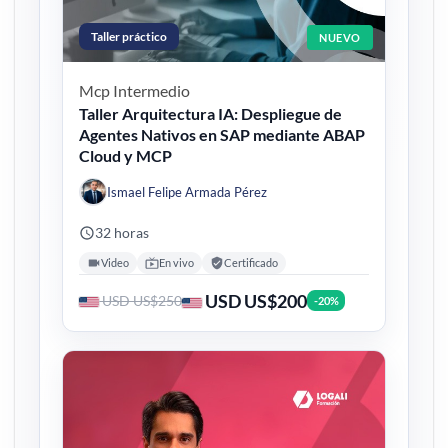
Taller práctico
NUEVO
Mcp
Intermedio
Taller Arquitectura IA: Despliegue de
Agentes Nativos en SAP mediante ABAP
Cloud y MCP
Ismael Felipe Armada Pérez
32 horas
Video
En vivo
Certificado
USD US$200
USD US$250
-20%