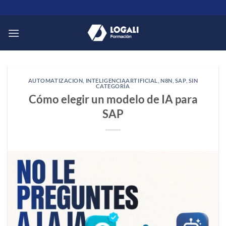
Saltar
al
contenido
AUTOMATIZACION
,
INTELIGENCIAARTIFICIAL
,
N8N
,
SAP
,
SIN
CATEGORÍA
Cómo elegir un modelo de IA para
SAP