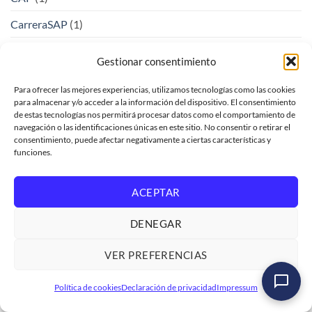
CarreraSAP
(1)
CDS
(27)
Gestionar consentimiento
Ciber seguridad
(2)
Para ofrecer las mejores experiencias, utilizamos tecnologías como las cookies
Ciberseguridad
(4)
para almacenar y/o acceder a la información del dispositivo. El consentimiento
de estas tecnologías nos permitirá procesar datos como el comportamiento de
navegación o las identificaciones únicas en este sitio. No consentir o retirar el
CIO
(1)
consentimiento, puede afectar negativamente a ciertas características y
funciones.
CISO
(1)
Clases de test
(3)
ACEPTAR
Clean Core
(1)
DENEGAR
CleanCore
(2)
VER PREFERENCIAS
Cloud Integration
(1)
Taller: Automatiza SAP con n8n e IA Agéntica: de
CloudApplicationProgramming
(1)
Política de cookies
Declaración de privacidad
Impressum
Cero a Producción
Ver formación
→