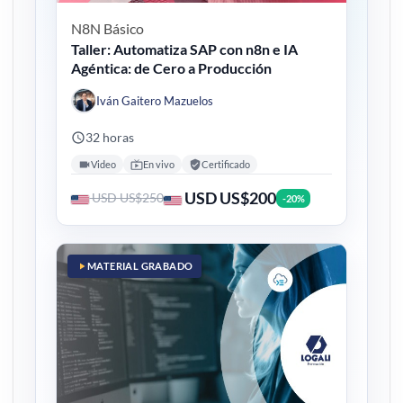
N8N
Básico
Taller: Automatiza SAP con n8n e IA
Agéntica: de Cero a Producción
Iván Gaitero Mazuelos
32 horas
Video
En vivo
Certificado
USD US$200
USD US$250
-20%
MATERIAL GRABADO