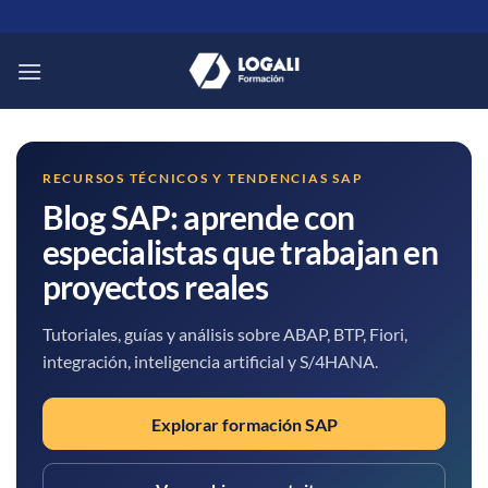
Saltar
al
contenido
RECURSOS TÉCNICOS Y TENDENCIAS SAP
Blog SAP: aprende con
especialistas que trabajan en
proyectos reales
Tutoriales, guías y análisis sobre ABAP, BTP, Fiori,
integración, inteligencia artificial y S/4HANA.
Explorar formación SAP