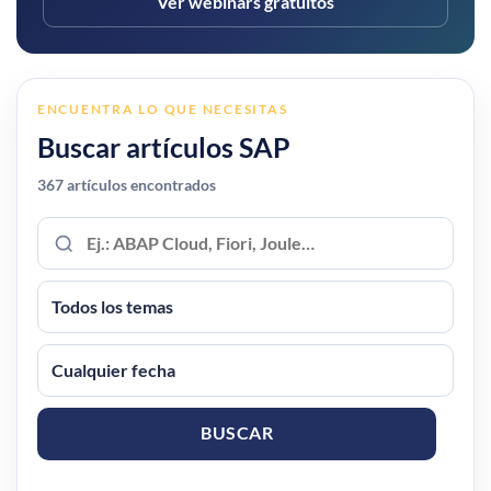
Ver webinars gratuitos
ENCUENTRA LO QUE NECESITAS
Buscar artículos SAP
367 artículos encontrados
Buscar
por
palabras
Tema
Fecha
de
publicación
BUSCAR