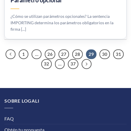
Parámetro opcional
¿Cómo se utilizan parámetros opcionales? La sentencia
IMPORTING determina los parámetros obligatorios en la
firma [...]
1
…
26
27
28
29
30
31
32
…
37
SOBRE LOGALI
FAQ
Obtén tu propuesta