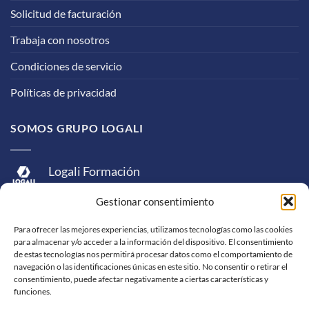
Solicitud de facturación
Trabaja con nosotros
Condiciones de servicio
Políticas de privacidad
SOMOS GRUPO LOGALI
Logali Formación
Logali Consultoría
Gestionar consentimiento
Logali Ingeniería
Para ofrecer las mejores experiencias, utilizamos tecnologías como las cookies
para almacenar y/o acceder a la información del dispositivo. El consentimiento
de estas tecnologías nos permitirá procesar datos como el comportamiento de
navegación o las identificaciones únicas en este sitio. No consentir o retirar el
consentimiento, puede afectar negativamente a ciertas características y
funciones.