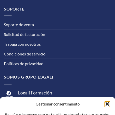
SOPORTE
Soporte de venta
Solicitud de facturación
Trabaja con nosotros
Condiciones de servicio
Políticas de privacidad
SOMOS GRUPO LOGALI
Logali Formación
Logali Consultoría
Gestionar consentimiento
Logali Ingeniería
Para ofrecer las mejores experiencias, utilizamos tecnologías como las cookies