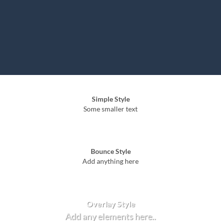
Simple Style
Some smaller text
Bounce Style
Add anything here
Badge Style
You can add shortcodes here
Label Style
Add any elements here..
Overlay Style
Add any elements here..