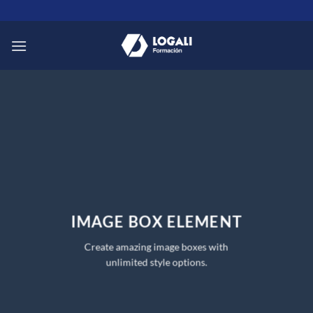
Saltar
al
contenido
IMAGE BOX ELEMENT
Create amazing image boxes with
unlimited style options.