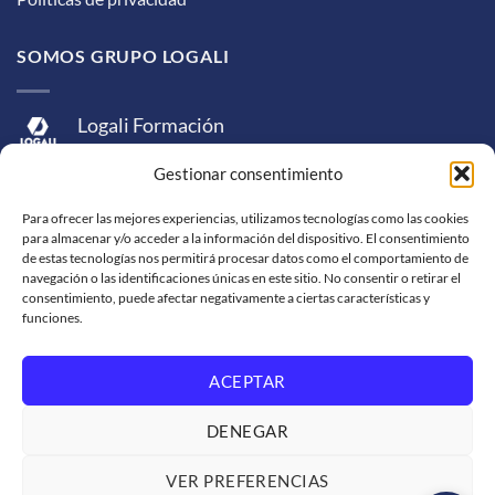
SOMOS GRUPO LOGALI
Logali Formación
Logali Consultoría
Gestionar consentimiento
Logali Ingeniería
Para ofrecer las mejores experiencias, utilizamos tecnologías como las cookies
para almacenar y/o acceder a la información del dispositivo. El consentimiento
de estas tecnologías nos permitirá procesar datos como el comportamiento de
navegación o las identificaciones únicas en este sitio. No consentir o retirar el
consentimiento, puede afectar negativamente a ciertas características y
funciones.
ACEPTAR
Visa
MasterCard
American
PayPal
Bank
Sepa
Skrill
Express
Transfer
DENEGAR
Western
Union
SOPORTE DE VENTA
SOLICITUD DE FACTURACIÓN
VER PREFERENCIAS
TRABAJA CON NOSOTROS
CONDICIONES DE SERVICIO