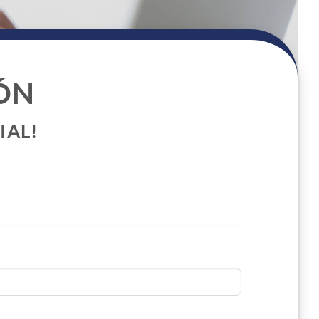
ÓN
IAL!