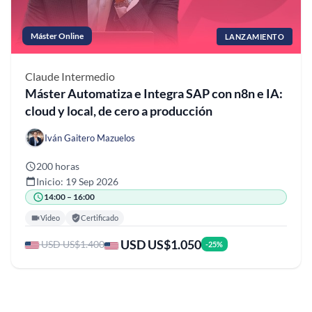
Máster Online
LANZAMIENTO
Claude
Intermedio
Máster Automatiza e Integra SAP con n8n e IA:
cloud y local, de cero a producción
Iván Gaitero Mazuelos
200 horas
Inicio: 19 Sep 2026
14:00 – 16:00
Video
Certificado
USD US$1.050
USD US$1.400
-25%