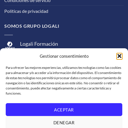
Condiciones de servicio
Políticas de privacidad
SOMOS GRUPO LOGALI
Logali Formación
Logali Consultoría
Gestionar consentimiento
Logali Ingeniería
Para ofrecer las mejores experiencias, utilizamos tecnologías como las cookies
para almacenar y/o acceder a la información del dispositivo. El consentimiento
de estas tecnologías nos permitirá procesar datos como el comportamiento de
navegación o las identificaciones únicas en este sitio. No consentir o retirar el
consentimiento, puede afectar negativamente a ciertas características y
funciones.
ACEPTAR
Visa
MasterCard
American
PayPal
Bank
Sepa
Skrill
Express
Transfer
DENEGAR
Western