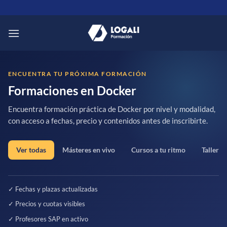
Saltar
al
contenido
ENCUENTRA TU PRÓXIMA FORMACIÓN
Formaciones en Docker
Encuentra formación práctica de Docker por nivel y modalidad,
con acceso a fechas, precio y contenidos antes de inscribirte.
Ver todas
Másteres en vivo
Cursos a tu ritmo
Talleres
✓ Fechas y plazas actualizadas
✓ Precios y cuotas visibles
✓ Profesores SAP en activo