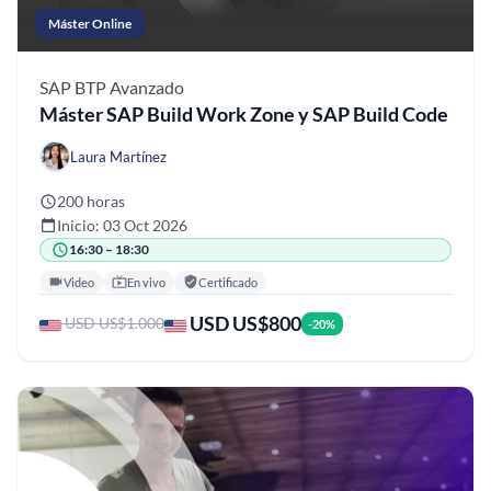
Máster Online
SAP BTP
Avanzado
Máster SAP Build Work Zone y SAP Build Code
Laura Martínez
200 horas
Inicio: 03 Oct 2026
16:30 – 18:30
Video
En vivo
Certificado
USD US$800
USD US$1.000
-20%