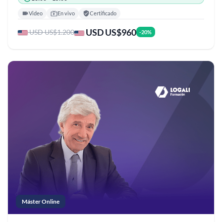
Video
En vivo
Certificado
USD US$960
USD US$1.200
-20%
Máster Online