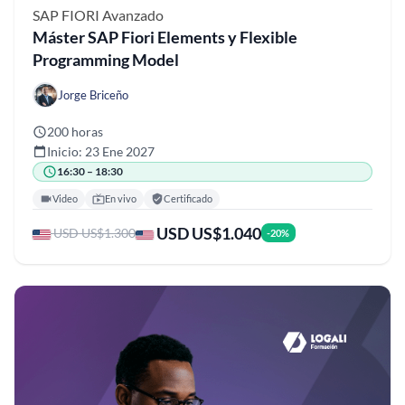
SAP FIORI
Avanzado
Máster SAP Fiori Elements y Flexible
Programming Model
Jorge Briceño
200 horas
Inicio: 23 Ene 2027
16:30 – 18:30
Video
En vivo
Certificado
USD US$1.040
USD US$1.300
-20%