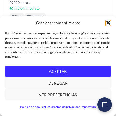
220 horas
Inicio inmediato
Video
Certificado
Gestionar consentimiento
USD US$500
Para ofrecer las mejores experiencias, utilizamos tecnologías como las cookies
para almacenar y/o acceder a la información del dispositivo. El consentimiento
de estas tecnologías nos permitirá procesar datos como el comportamiento de
navegación o las identificaciones únicas en este sitio. No consentir o retirar el
consentimiento, puede afectar negativamente a ciertas características y
funciones.
ACEPTAR
DENEGAR
VER PREFERENCIAS
Política de cookies
Declaración de privacidad
Impressum
Curso