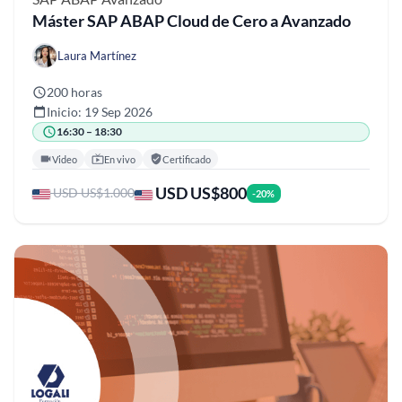
Máster SAP ABAP Cloud de Cero a Avanzado
Laura Martínez
200 horas
Inicio: 19 Sep 2026
16:30 – 18:30
Video
En vivo
Certificado
USD US$800
USD US$1.000
-20%