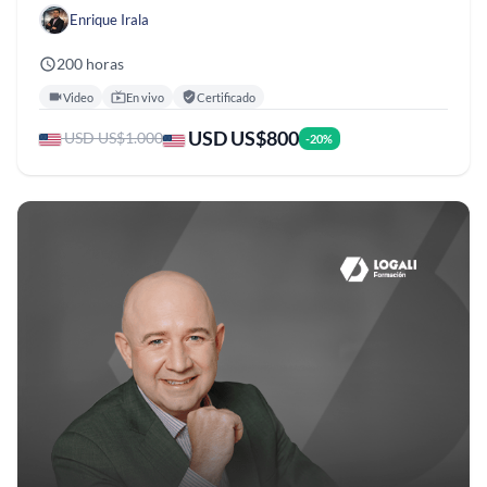
Enrique Irala
200 horas
Video
En vivo
Certificado
USD US$800
USD US$1.000
-20%