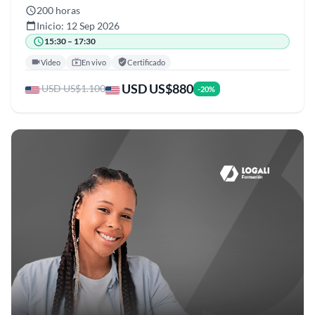
200 horas
Inicio: 12 Sep 2026
15:30 – 17:30
Video
En vivo
Certificado
USD US$880
USD US$1.100
-20%