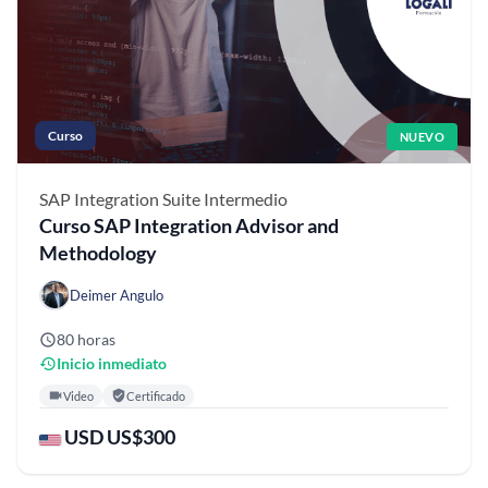
Curso
NUEVO
SAP Integration Suite
Intermedio
Curso SAP Integration Advisor and
Methodology
Deimer Angulo
80 horas
Inicio inmediato
Video
Certificado
USD US$300