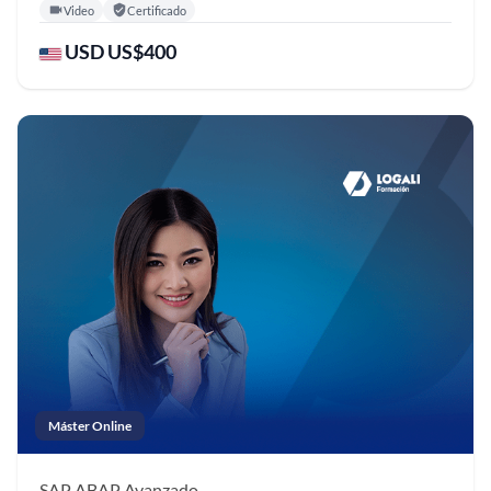
Video
Certificado
USD US$400
Máster Online
SAP ABAP
Avanzado