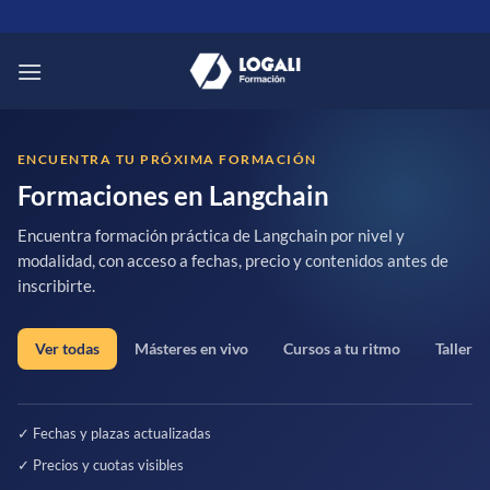
Saltar
al
contenido
ENCUENTRA TU PRÓXIMA FORMACIÓN
Formaciones en Langchain
Encuentra formación práctica de Langchain por nivel y
modalidad, con acceso a fechas, precio y contenidos antes de
inscribirte.
Ver todas
Másteres en vivo
Cursos a tu ritmo
Talleres
✓ Fechas y plazas actualizadas
✓ Precios y cuotas visibles