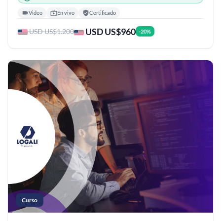
Video
En vivo
Certificado
USD US$960
USD US$1.200
-20%
Curso