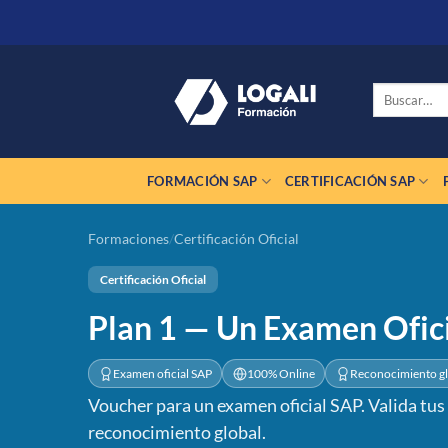
Saltar
al
contenido
Buscar
por:
FORMACIÓN SAP
CERTIFICACIÓN SAP
Formaciones
/
Certificación Oficial
Certificación Oficial
Plan 1 — Un Examen Ofic
Examen oficial SAP
100% Online
Reconocimiento gl
Voucher para un examen oficial SAP. Valida tu
reconocimiento global.