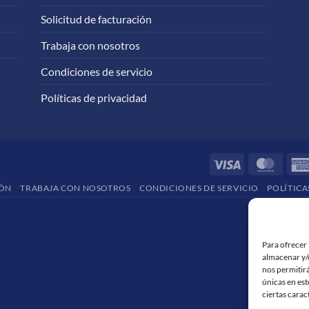
Solicitud de facturación
Trabaja con nosotros
Condiciones de servicio
Políticas de privacidad
Visa
Maste
IÓN
TRABAJA CON NOSOTROS
CONDICIONES DE SERVICIO
POLÍTICA
Para ofrecer 
almacenar y/o
nos permitir
únicas en est
ciertas carac