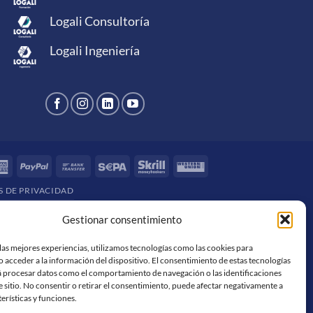
Logali Consultoría
Logali Ingeniería
rCard
American
PayPal
Bank
Sepa
Skrill
Western
Express
Transfer
Union
S DE PRIVACIDAD
Gestionar consentimiento
las mejores experiencias, utilizamos tecnologías como las cookies para
 acceder a la información del dispositivo. El consentimiento de estas tecnologías
á procesar datos como el comportamiento de navegación o las identificaciones
e sitio. No consentir o retirar el consentimiento, puede afectar negativamente a
terísticas y funciones.