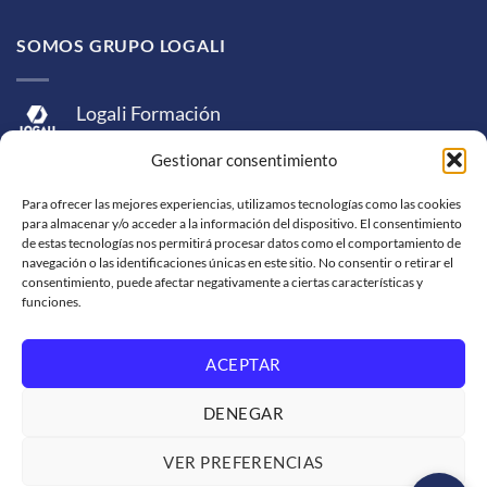
SOMOS GRUPO LOGALI
Logali Formación
Logali Consultoría
Gestionar consentimiento
Logali Ingeniería
Para ofrecer las mejores experiencias, utilizamos tecnologías como las cookies
para almacenar y/o acceder a la información del dispositivo. El consentimiento
de estas tecnologías nos permitirá procesar datos como el comportamiento de
navegación o las identificaciones únicas en este sitio. No consentir o retirar el
consentimiento, puede afectar negativamente a ciertas características y
funciones.
ACEPTAR
Visa
MasterCard
American
PayPal
Bank
Sepa
Skrill
Express
Transfer
DENEGAR
Western
Union
SOPORTE DE VENTA
SOLICITUD DE FACTURACIÓN
VER PREFERENCIAS
TRABAJA CON NOSOTROS
CONDICIONES DE SERVICIO