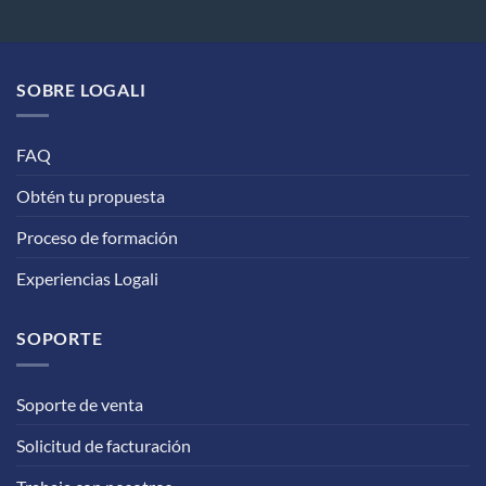
producto
tiene
múltiples
variantes.
SOBRE LOGALI
Las
opciones
se
FAQ
pueden
elegir
Obtén tu propuesta
en
Proceso de formación
la
página
Experiencias Logali
de
producto
SOPORTE
Soporte de venta
Solicitud de facturación