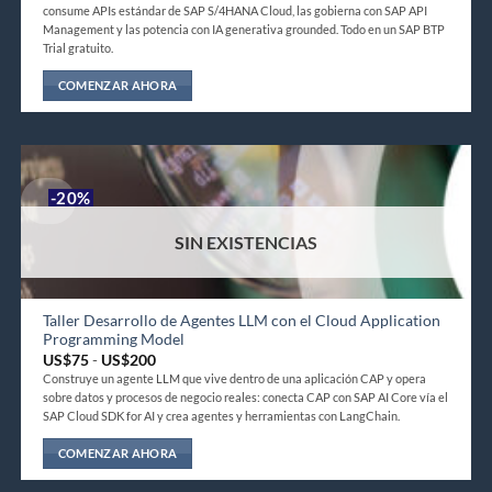
página
precios:
consume APIs estándar de SAP S/4HANA Cloud, las gobierna con SAP API
desde
de
US$75
Management y las potencia con IA generativa grounded. Todo en un SAP BTP
hasta
producto
Trial gratuito.
US$200
COMENZAR AHORA
Este
producto
tiene
múltiples
-20%
variantes.
Las
SIN EXISTENCIAS
opciones
se
pueden
elegir
Taller Desarrollo de Agentes LLM con el Cloud Application
Programming Model
en
Rango
US$
75
-
US$
200
la
de
Construye un agente LLM que vive dentro de una aplicación CAP y opera
página
precios:
sobre datos y procesos de negocio reales: conecta CAP con SAP AI Core vía el
desde
de
US$75
SAP Cloud SDK for AI y crea agentes y herramientas con LangChain.
hasta
producto
US$200
COMENZAR AHORA
Este