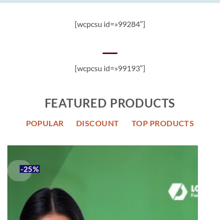
[wcpcsu id=»99284″]
[wcpcsu id=»99193″]
FEATURED PRODUCTS
POPULAR
DISCOUNT
TOP PRODUCTS
-25%