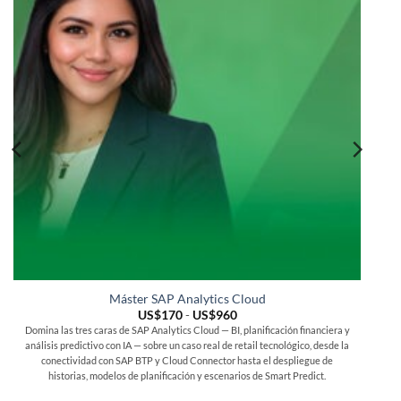
Máster SAP Analytics Cloud
Rango
US$
170
-
US$
960
de
Domina las tres caras de SAP Analytics Cloud — BI, planificación financiera y
precios:
análisis predictivo con IA — sobre un caso real de retail tecnológico, desde la
desde
US$170
conectividad con SAP BTP y Cloud Connector hasta el despliegue de
hasta
historias, modelos de planificación y escenarios de Smart Predict.
US$960