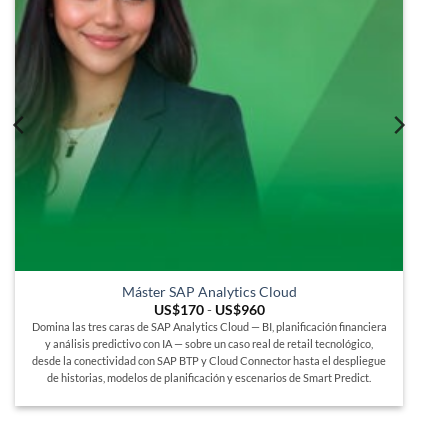
Máster SAP Analytics Cloud
Rango
US$
170
-
US$
960
de
Domina las tres caras de SAP Analytics Cloud — BI, planificación financiera
precios:
y análisis predictivo con IA — sobre un caso real de retail tecnológico,
desde
US$170
desde la conectividad con SAP BTP y Cloud Connector hasta el despliegue
hasta
de historias, modelos de planificación y escenarios de Smart Predict.
US$960