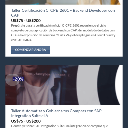
pueden
elegir
Taller Certificación C_CPE_2601 – Backend Developer con
CAP
en
Rango
US$
75
-
US$
200
la
de
Prepárate para la certificación oficial C_CPE_2601 recorriendo el ciclo
página
precios:
completo de una aplicación de backend con CAP: del modelado de datos con
desde
de
US$75
CDS a la exposición de servicios OData V4 y el despliegue en Cloud Foundry
hasta
producto
con SAP HANA.
US$200
COMENZAR AHORA
Este
producto
tiene
múltiples
-20%
variantes.
Las
opciones
se
pueden
elegir
Taller Automatiza y Gobierna tus Compras con SAP
Integration Suite e IA
en
Rango
US$
75
-
US$
200
la
de
Construye sobre SAP Integration Suite una integración de compras que