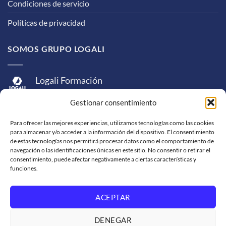
Condiciones de servicio
Políticas de privacidad
SOMOS GRUPO LOGALI
Logali Formación
Logali Consultoría
Gestionar consentimiento
Logali Ingeniería
Para ofrecer las mejores experiencias, utilizamos tecnologías como las cookies
para almacenar y/o acceder a la información del dispositivo. El consentimiento
de estas tecnologías nos permitirá procesar datos como el comportamiento de
navegación o las identificaciones únicas en este sitio. No consentir o retirar el
consentimiento, puede afectar negativamente a ciertas características y
funciones.
ACEPTAR
Visa
MasterCard
American
PayPal
Bank
Sepa
Skrill
Express
Transfer
DENEGAR
Western