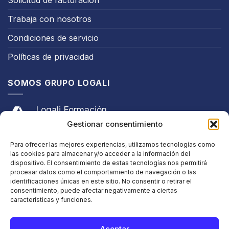
Solicitud de facturación
Trabaja con nosotros
Condiciones de servicio
Políticas de privacidad
SOMOS GRUPO LOGALI
Logali Formación
Gestionar consentimiento
Logali Consultoría
Para ofrecer las mejores experiencias, utilizamos tecnologías como
Logali Ingeniería
las cookies para almacenar y/o acceder a la información del
dispositivo. El consentimiento de estas tecnologías nos permitirá
procesar datos como el comportamiento de navegación o las
identificaciones únicas en este sitio. No consentir o retirar el
consentimiento, puede afectar negativamente a ciertas
características y funciones.
Aceptar