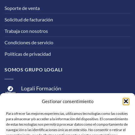
Soporte de venta
Solicitud de facturación
Trabaja con nosotros
Condiciones de servicio
Políticas de privacidad
SOMOS GRUPO LOGALI
Logali Formación
Logali Consultoría
Gestionar consentimiento
Logali Ingeniería
Para ofrecer las mejores experiencias, utilizamos tecnologías como las cookies
para almacenar y/o acceder a la información del dispositivo. El consentimiento
de estas tecnologías nos permitirá procesar datos como el comportamiento de
navegación o las identificaciones únicas en este sitio. No consentir o retirar el