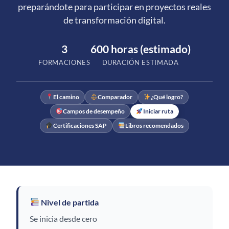
preparándote para participar en proyectos reales
de transformación digital.
3
600 horas (estimado)
FORMACIONES
DURACIÓN ESTIMADA
El camino
Comparador
¿Qué logro?
Campos de desempeño
Iniciar ruta
Certificaciones SAP
Libros recomendados
Nivel de partida
Se inicia desde cero