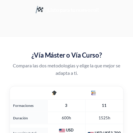
¡Listo para tu nuevo rol!
¿Vía Máster o Vía Curso?
Compara las dos metodologías y elige la que mejor se
adapta a ti.
Vía Máster
Vía Curso
3
11
Formaciones
600h
1525h
Duración
USD