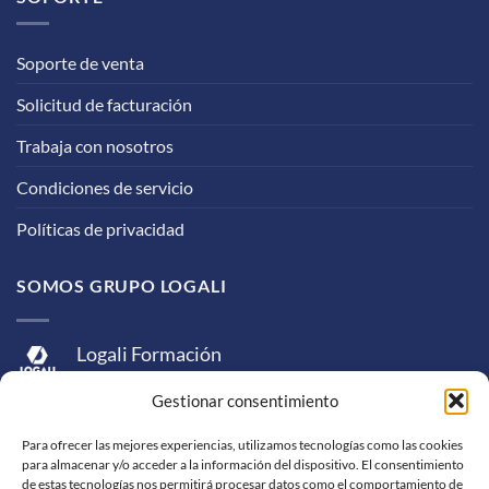
Soporte de venta
Solicitud de facturación
Trabaja con nosotros
Condiciones de servicio
Políticas de privacidad
SOMOS GRUPO LOGALI
Logali Formación
Logali Consultoría
Gestionar consentimiento
Logali Ingeniería
Para ofrecer las mejores experiencias, utilizamos tecnologías como las cookies
para almacenar y/o acceder a la información del dispositivo. El consentimiento
de estas tecnologías nos permitirá procesar datos como el comportamiento de