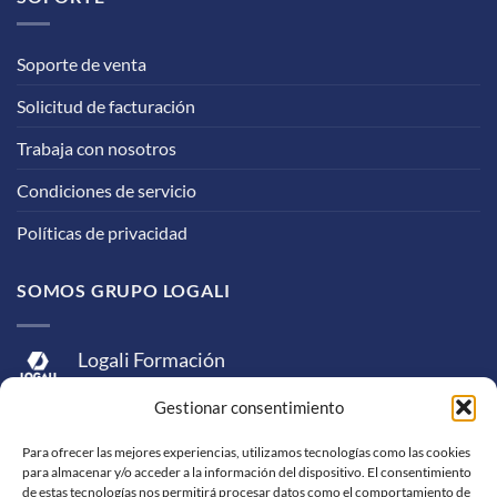
Soporte de venta
Solicitud de facturación
Trabaja con nosotros
Condiciones de servicio
Políticas de privacidad
SOMOS GRUPO LOGALI
Logali Formación
Logali Consultoría
Gestionar consentimiento
Logali Ingeniería
Para ofrecer las mejores experiencias, utilizamos tecnologías como las cookies
para almacenar y/o acceder a la información del dispositivo. El consentimiento
de estas tecnologías nos permitirá procesar datos como el comportamiento de